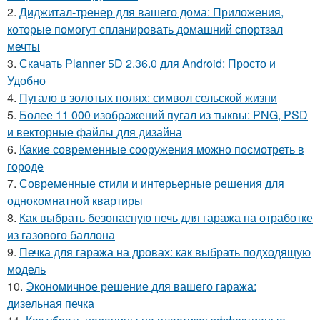
2.
Диджитал-тренер для вашего дома: Приложения,
которые помогут спланировать домашний спортзал
мечты
3.
Скачать Planner 5D 2.36.0 для Android: Просто и
Удобно
4.
Пугало в золотых полях: символ сельской жизни
5.
Более 11 000 изображений пугал из тыквы: PNG, PSD
и векторные файлы для дизайна
6.
Какие современные сооружения можно посмотреть в
городе
7.
Современные стили и интерьерные решения для
однокомнатной квартиры
8.
Как выбрать безопасную печь для гаража на отработке
из газового баллона
9.
Печка для гаража на дровах: как выбрать подходящую
модель
10.
Экономичное решение для вашего гаража:
дизельная печка