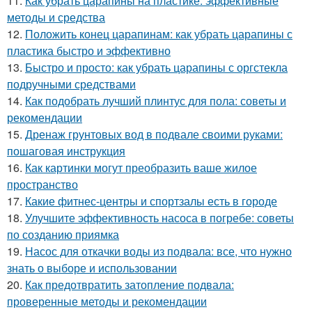
11.
Как убрать царапины на пластике: эффективные
методы и средства
12.
Положить конец царапинам: как убрать царапины с
пластика быстро и эффективно
13.
Быстро и просто: как убрать царапины с оргстекла
подручными средствами
14.
Как подобрать лучший плинтус для пола: советы и
рекомендации
15.
Дренаж грунтовых вод в подвале своими руками:
пошаговая инструкция
16.
Как картинки могут преобразить ваше жилое
пространство
17.
Какие фитнес-центры и спортзалы есть в городе
18.
Улучшите эффективность насоса в погребе: советы
по созданию приямка
19.
Насос для откачки воды из подвала: все, что нужно
знать о выборе и использовании
20.
Как предотвратить затопление подвала:
проверенные методы и рекомендации