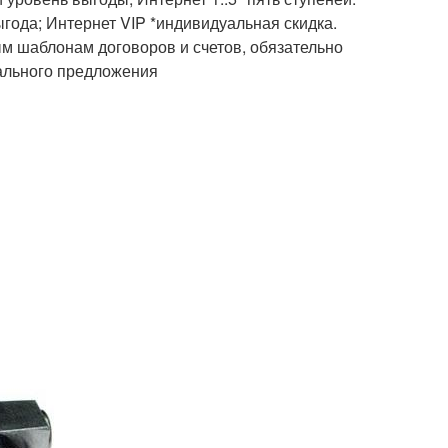
года; Интернет VIP *индивидуальная скидка.
м шаблонам договоров и счетов, обяза­тель­но
ль­ного пред­ло­жения