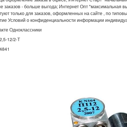
е заказов - больше выгода; Интернет Опт *максимальная вы
стуют только для заказов, оформленных на сайте , по типовы
тие Условий о конфи­ден­циальности инфор­ма­ции инди­видуа
акте Одноклассники
2,5-12/2-Т
24841