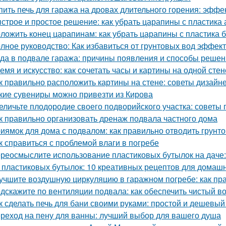
пить печь для гаража на дровах длительного горения: эфф
строе и простое решение: как убрать царапины с пластика
ложить конец царапинам: как убрать царапины с пластика 
лное руководство: Как избавиться от грунтовых вод эффек
да в подвале гаража: причины появления и способы реше
емя и искусство: как сочетать часы и картины на одной стен
к правильно расположить картины на стене: советы дизайн
кие сувениры можно привезти из Кирова
еличьте плодородие своего подворийского участка: советы
к правильно организовать дренаж подвала частного дома
иямок для дома с подвалом: как правильно отводить грунт
к справиться с проблемой влаги в погребе
реосмыслите использование пластиковых бутылок на даче:
 пластиковых бутылок: 10 креативных рецептов для домаш
учшите воздушную циркуляцию в гаражном погребе: как пр
дскажите по вентиляции подвала: как обеспечить чистый в
к сделать печь для бани своими руками: простой и дешевый
реход на пену для ванны: лучший выбор для вашего душа