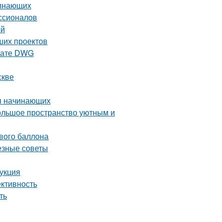
чинающих
ссионалов
ей
ших проектов
рмате DWG
скве
ля начинающих
большое пространство уютным и
ового баллона
езные советы
рукция
ективность
ть