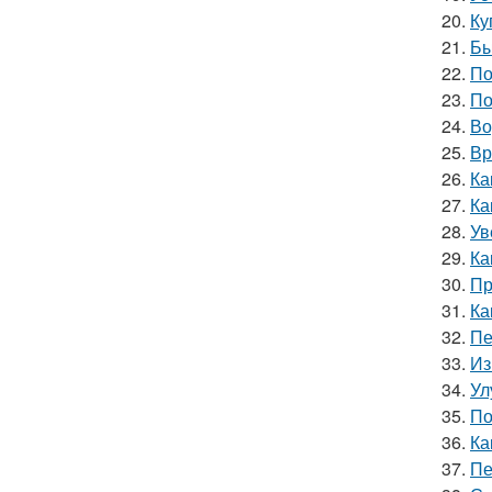
20.
Ку
21.
Бы
22.
По
23.
По
24.
Во
25.
Вр
26.
Ка
27.
Ка
28.
Ув
29.
Ка
30.
Пр
31.
Ка
32.
Пе
33.
Из
34.
Ул
35.
По
36.
Ка
37.
Пе