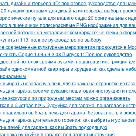
чать дизайн интерьера 3D: пошаговое руководство для на
-20 лучших программ для дизайна интерьера: выбор профе
ристические пугала для вашего сада: 20 оригинальных ид
ало в пшеничном поле: красивые PNG изображения для ва
весной потолок на металлическом каркасе: чертежи в фо
 купить п 113: полное руководство по выбору
ие современные культурные мероприятия проводятся в Мо
 скачать Серия 1.045.9-2.08 Выпуск 1: Полное руководство
двесной потолок своими руками: пошаговая инструкция д
зайн однокомнатной квартиры в хрущевке: как сделать не
циональным
к выбрать безопасную печь для гаража на отработке из газ
чь для гаража своими руками: пошаговая инструкция и пол
кие экскурсии по природным местам можно организовать
гкая и быстрая печь-буржуйка для гаража: пошаговая инст
к правильно выбрать печь для гаража: безопасность и эфф
чь для гаража длительного горения: как выбрать и установи
п-8 печей для гаража: как выбрать подходящую
тановка буржуйки в гараже: пошаговая инструкция