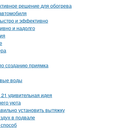
ективное решение для обогрева
 автомобиля
быстро и эффективно
тивно и надолго
ния
е
ера
 по созданию приямка
овые воды
 21 удивительная идея
него уюта
авильно установить вытяжку
оздух в подвале
 способ