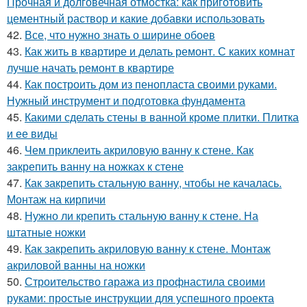
Прочная и долговечная отмостка: как приготовить
цементный раствор и какие добавки использовать
42.
Все, что нужно знать о ширине обоев
43.
Как жить в квартире и делать ремонт. С каких комнат
лучше начать ремонт в квартире
44.
Как построить дом из пенопласта своими руками.
Нужный инструмент и подготовка фундамента
45.
Какими сделать стены в ванной кроме плитки. Плитка
и ее виды
46.
Чем приклеить акриловую ванну к стене. Как
закрепить ванну на ножках к стене
47.
Как закрепить стальную ванну, чтобы не качалась.
Монтаж на кирпичи
48.
Нужно ли крепить стальную ванну к стене. На
штатные ножки
49.
Как закрепить акриловую ванну к стене. Монтаж
акриловой ванны на ножки
50.
Строительство гаража из профнастила своими
руками: простые инструкции для успешного проекта