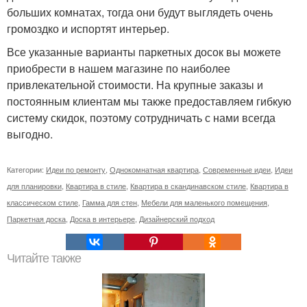
больших комнатах, тогда они будут выглядеть очень
громоздко и испортят интерьер.
Все указанные варианты паркетных досок вы можете
приобрести в нашем магазине по наиболее
привлекательной стоимости. На крупные заказы и
постоянным клиентам мы также предоставляем гибкую
систему скидок, поэтому сотрудничать с нами всегда
выгодно.
Категории:
Идеи по ремонту
,
Однокомнатная квартира
,
Современные идеи
,
Идеи
для планировки
,
Квартира в стиле
,
Квартира в скандинавском стиле
,
Квартира в
классическом стиле
,
Гамма для стен
,
Мебели для маленького помещения
,
Паркетная доска
,
Доска в интерьере
,
Дизайнерский подход
Читайте также