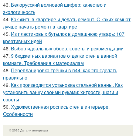
43.
Белорусский волновой шифер: качество и
экологичность
44.
Как жить в квартире и делать ремонт. С каких комнат
лучше начать ремонт в квартире
45.
Из пластиковых бутылок в домашнюю утварь: 107
креативных идей
46.
Выбор идеальных обоев: советы и рекомендации
47.
9 бюджетных вариантов отделки стен в ванной
комнате. Требования к материалам
48.
Перепланировка трёшки в п44: как это сделать
правильно
49.
Как производится установка стальной ванны. Как
установить ванну своими руками: хитрости, шаги и
советы
50.
Художественная роспись стен в интерьере.
Особенности
© 2026 Детали интерьера