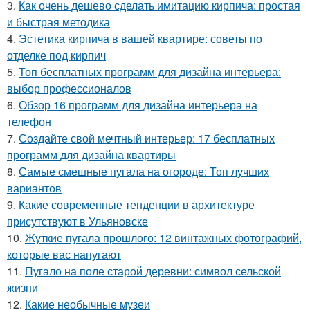
3.
Как очень дешево сделать имитацию кирпича: простая
и быстрая методика
4.
Эстетика кирпича в вашей квартире: советы по
отделке под кирпич
5.
Топ бесплатных программ для дизайна интерьера:
выбор профессионалов
6.
Обзор 16 программ для дизайна интерьера на
телефон
7.
Создайте свой мечтный интерьер: 17 бесплатных
программ для дизайна квартиры
8.
Самые смешные пугала на огороде: Топ лучших
вариантов
9.
Какие современные тенденции в архитектуре
присутствуют в Ульяновске
10.
Жуткие пугала прошлого: 12 винтажных фотографий,
которые вас напугают
11.
Пугало на поле старой деревни: символ сельской
жизни
12.
Какие необычные музеи