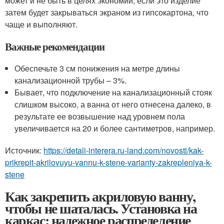
может и не быть в целях экономии, если это изделие
затем будет закрываться экраном из гипсокартона, что
чаще и выполняют.
Важные рекомендации
Обеспечьте 3 см понижения на метре длины
канализационной трубы – 3%.
Бывает, что подключение на канализационный стояк
слишком высоко, а ванна от него отнесена далеко, в
результате ее возвышение над уровнем пола
увеличивается на 20 и более сантиметров, например.
Источник:
https://detali-interera.ru-land.com/novosti/kak-
prikrepit-akrilovuyu-vannu-k-stene-varianty-zakrepleniya-k-
stene
Как закрепить акриловую ванну,
чтобы не шаталась. Установка на
каркас: надежное распределение