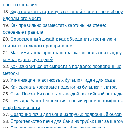
простых правил
18.
Куда повесить картину в гостиной: советы по выбору
идеального места
19.
Как правильно разместить картины на стене:
основные правила
20.
Современный дизайн: как объединить гостиную и
спальню в едином пространстве
21.
Максимизация пространства: как использовать одну
комнату для двух целей
22.
Как избавиться от сырости в подвале: проверенные
методы
23.
Утилизация пластиковых бутылок: идеи для сада
24.
Как сделать красивые поделки из бутылки 1 литра
25.
Стас Пьеха: Как он стал звездой российской эстрады
26.
Печь для бани Технология: новый уровень комфорта
и эффективности
27.
Создание печи для бани из трубы: подробный обзор
28.
Строительство печи для бани из трубы: шаг за шагом
29.
Банная печь из металла: выбор, установка и