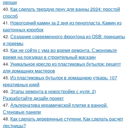
овощи
40.
Как сделать твердую пену для ванны 2024: простой
способ
41.
Новогодний камин за 2 дня из пенопласта. Камин из
картонных коробок
42.
Создание современного фронтона из OSB: принципы
и приемы
43.
Как не сойти с ума во время ремонта. Сэкономьте
время на поездках в строительный магазин
44.
Уникальное кресло из пластиковых бутылок: рецепт
для домашних мастеров
45.
Из пластиковых бутылок в домашнюю утварь: 107
креативных идей
46.
Этапы ремонта в новостройке с нуля. 2)
Разработайте дизайн проект
47.
Альтернатива керамической плитке в ванной.
Стеновые панели
48.
Как сделать деревянные ступени. Как сделать расчет
лестницы?