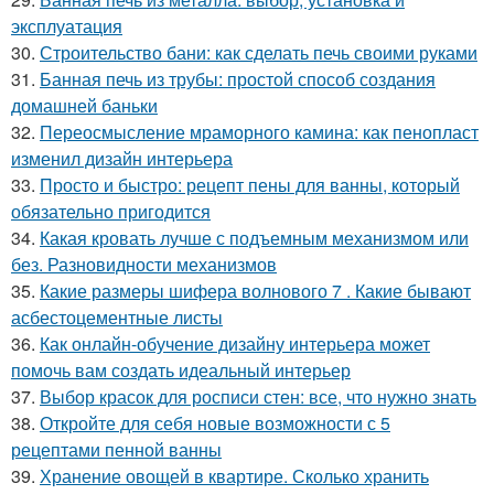
эксплуатация
30.
Строительство бани: как сделать печь своими руками
31.
Банная печь из трубы: простой способ создания
домашней баньки
32.
Переосмысление мраморного камина: как пенопласт
изменил дизайн интерьера
33.
Просто и быстро: рецепт пены для ванны, который
обязательно пригодится
34.
Какая кровать лучше с подъемным механизмом или
без. Разновидности механизмов
35.
Какие размеры шифера волнового 7 . Какие бывают
асбестоцементные листы
36.
Как онлайн-обучение дизайну интерьера может
помочь вам создать идеальный интерьер
37.
Выбор красок для росписи стен: все, что нужно знать
38.
Откройте для себя новые возможности с 5
рецептами пенной ванны
39.
Хранение овощей в квартире. Сколько хранить