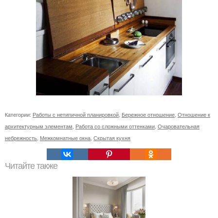
Категории:
Работы с нетипичной планировкой
,
Бережное отношение
,
Отношение к
архитектурным элементам
,
Работа со сложными оттенками
,
Очаровательная
небрежность
,
Межкомнатные окна
,
Скрытая кухня
Читайте также