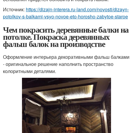
Источник:
https://dizajn-interera.ru-land.com/novosti/dizayn-
potolkov-s-balkami-vsyo-novoe-eto-horosho-zabytoe-staroe
Чем покрасить деревянные балки на
потолке. Покраска деревянных
фальш балок на производстве
Оформление интерьера декоративными фальш балками
- оригинальное решение наполнить пространство
колоритными деталями.