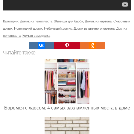
Категории:
Домик из пенопласта
,
Жилища для барби
,
Домик из картона
,
Сказочный
домик
,
Новогодний домик
,
Небольшой домик
,
Домик из цветного картона
,
Дом из
пенопласта
,
Крутая самоделка
Читайте также
Боремся с хаосом: 4 самых захламленных места в доме