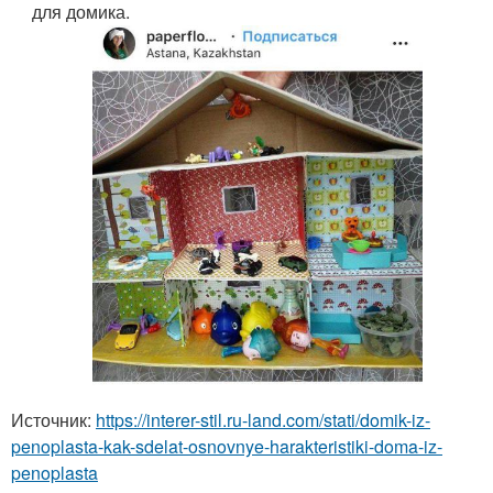
для домика.
Источник:
https://interer-stil.ru-land.com/stati/domik-iz-
penoplasta-kak-sdelat-osnovnye-harakteristiki-doma-iz-
penoplasta