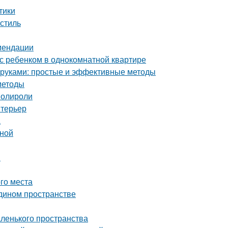
тики
стиль
омендации
с ребенком в однокомнатной квартире
и руками: простые и эффективные методы
методы
полироли
нтерьер
а
иной
и
ого места
едином пространстве
аленького пространства