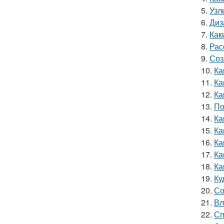
5.
Узл
6.
Диз
7.
Как
8.
Рас
9.
Соз
10.
Ка
11.
Ка
12.
Ка
13.
По
14.
Ка
15.
Ка
16.
Ка
17.
Ка
18.
Ка
19.
Ку
20.
Со
21.
Вл
22.
Сп