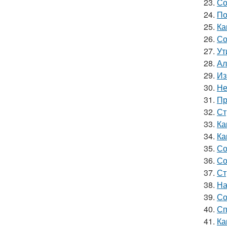
23.
Со
24.
По
25.
Ка
26.
Со
27.
Ут
28.
Ал
29.
Из
30.
Не
31.
Пр
32.
Ст
33.
Ка
34.
Ка
35.
Со
36.
Со
37.
Ст
38.
На
39.
Со
40.
Сп
41.
Ка