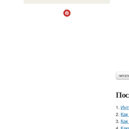
читат
Пос
1.
Инт
2.
Как
3.
Как
4.
Как