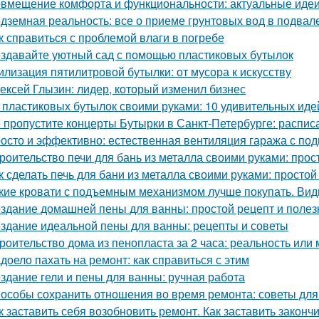
вмещение комфорта и функциональности: актуальные идеи
дземная реальность: все о приеме грунтовых вод в подвал
к справиться с проблемой влаги в погребе
здавайте уютный сад с помощью пластиковых бутылок
илизация пятилитровой бутылки: от мусора к искусству
ексей Глызин: лидер, который изменил бизнес
 пластиковых бутылок своими руками: 10 удивительных иде
 пропустите концерты Бутырки в Санкт-Петербурге: распис
осто и эффективно: естественная вентиляция гаража с по
роительство печи для бань из металла своими руками: про
к сделать печь для бани из металла своими руками: простой
кие кровати с подъемным механизмом лучше покупать. Ви
здание домашней пены для ванны: простой рецепт и поле
здание идеальной пены для ванны: рецепты и советы
роительство дома из пенопласта за 2 часа: реальность или
доело пахать на ремонт: как справиться с этим
здание гели и пены для ванны: ручная работа
особы сохранить отношения во время ремонта: советы для
к заставить себя возобновить ремонт. Как заставить законч