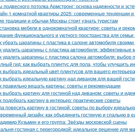
ы подвесного потолка Армстронг: основа надежности и эсте
айн 1-комнатной квартиры 2025: современные тенденции и 
ие традиции и обычаи Москвы стоит узнать туристам
становка мебели в однокомнатной квартире: советы и рек
дание функционального и уютного пространства для семьи 
к убрать царапины с пластика в салоне автомобиля своим
к удалить царапины с пластика автомобиля: эффективные 
к удалить царапины с пластика салона автомобиля: выбор 
лный гид: как выбрать плинтус для пола, чтобы улучшить и
к выбрать идеальный цвет плинтусов для вашего интерьер
к выбрать идеальную картину над диваном для вашей гост
к правильно вешать картины: советы и рекомендации
к выбрать картину для гостиной над диваном: советы и иде
к подобрать картину в интерьер: практические советы
да повесить картину в гостиной: советы по выбору идеальн
временный дизайн: как объединить гостиную и спальню в 
адимир Кузьмин и его группа: Звёзды московской сцены
альня-гостиная с перегородкой: идеальное решение для м