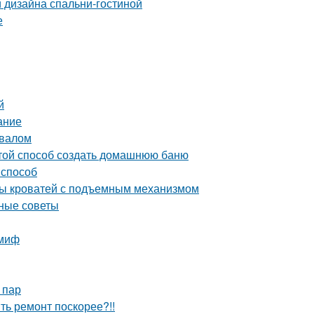
 дизайна спальни-гостиной
е
й
ание
двалом
стой способ создать домашнюю баню
 способ
ды кроватей с подъемным механизмом
зные советы
 миф
 пар
ить ремонт поскорее?!!