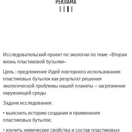
Чуда из бутылок
бутылок
Игра из пластиковой
Удивительные проекты
бутылки
Исследовательский проект по экологии по теме «Вторая
жизнь пластиковой бутылки»
Бордюр из бутылок
Игрушки из бутылок
Цель : предложение Идей повторного использования
пластиковых бутылок как результат решения
экологической проблемы нашей планеты – загрязнение
окружающей среды
Подсветки из
Бутылки в качестве
пластиковых бутылок
Задачи исследования:
• выяснить историю создания и применения
пластиковых бутылок;
Поделка из
Бутылки для хранения
• изучить химические свойства и состав пластиковых
пластиковых бутылок