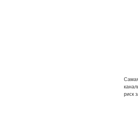
Самая
канал
риск 