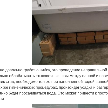
на довольно грубая ошибка, это проведение неправильной г
льно обрабатывать стыковочные швы между ванной и поверх
тик стык, необходимо только при наполненной водой ванной
х же гигиенических процедурах, произойдет усадка и разге
янно будет просачиваться вода. Это может привести к пост
ни.