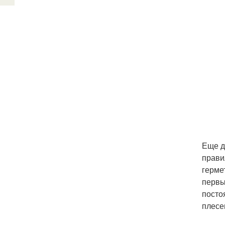
Еще д
прави
герме
первы
посто
плесе