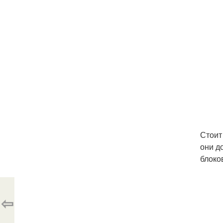
Стоит
они д
блоко
⇦