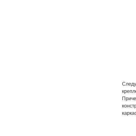
Следу
крепл
Приче
конст
карка