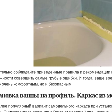
тельно соблюдайте приведенные правила и рекомендации п
жности совершить самые грубые ошибки. И тогда, ваше вр
о очень комфортным, но и безопасным.
ановка ванны на профиль. Каркас из 
лее популярный вариант самодельного каркаса при устано
м. Оцинкованные профили обладают хорошей прочностью, ж