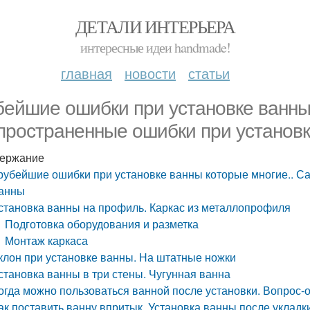
ДЕТАЛИ ИНТЕРЬЕРА
интересные идеи handmade!
главная
новости
статьи
бейшие ошибки при установке ванны
пространенные ошибки при установ
ержание
рубейшие ошибки при установке ванны которые многие.. С
анны
становка ванны на профиль. Каркас из металлопрофиля
Подготовка оборудования и разметка
Монтаж каркаса
клон при установке ванны. На штатные ножки
становка ванны в три стены. Чугунная ванна
огда можно пользоваться ванной после установки. Вопрос-о
ак поставить ванну впритык. Установка ванны после укладк