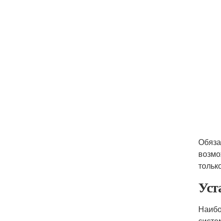
Обяза
возмо
тольк
Уст
Наибо
систе