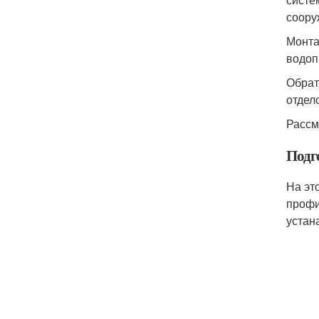
соору
Монта
водоп
Обрат
отдел
Рассм
Подг
На эт
профи
устан