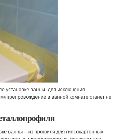
о установке ванны, для исключения
емяпрепровождение в ванной комнате станет не
металлопрофиля
вке ванны – из профиля для гипсокартонных
есткостью и долговечностью, подходят для