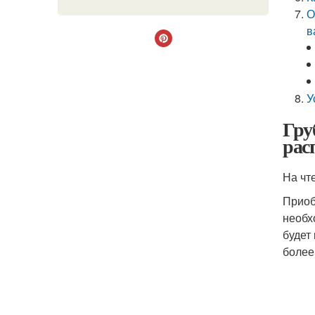
О
в
У
Гру
рас
На чт
Приоб
необх
будет
более