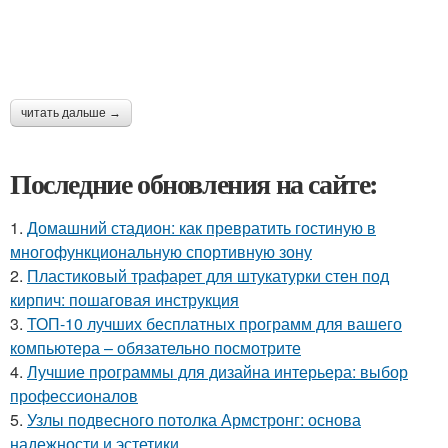
читать дальше →
Последние обновления на сайте:
1.
Домашний стадион: как превратить гостиную в
многофункциональную спортивную зону
2.
Пластиковый трафарет для штукатурки стен под
кирпич: пошаговая инструкция
3.
ТОП-10 лучших бесплатных программ для вашего
компьютера – обязательно посмотрите
4.
Лучшие программы для дизайна интерьера: выбор
профессионалов
5.
Узлы подвесного потолка Армстронг: основа
надежности и эстетики