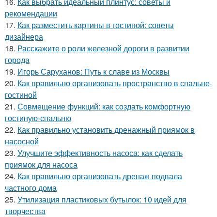
16.
Как выбрать идеальный плинтус: советы и
рекомендации
17.
Как разместить картины в гостиной: советы
дизайнера
18.
Расскажите о роли железной дороги в развитии
города
19.
Игорь Саруханов: Путь к славе из Москвы
20.
Как правильно организовать пространство в спальне-
гостиной
21.
Совмещение функций: как создать комфортную
гостиную-спальню
22.
Как правильно установить дренажный приямок в
насосной
23.
Улучшите эффективность насоса: как сделать
приямок для насоса
24.
Как правильно организовать дренаж подвала
частного дома
25.
Утилизация пластиковых бутылок: 10 идей для
творчества