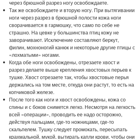
через брюшной разрез ногу освобождаете.
Так же освобождаете и вторую ногу. При вытягивании
ноги через разрез в брюшной полости кожа ноги
сворачивается в гармошку, что само по себе не
страшно. На цевке у большинства птиц кожу не
заворачивают. Исключение составляют беркут,
филин, мохноногий канюк и некоторые другие птицы с
«лохматыми» ногами.
Когда обе ноги освобождены, отрезаете хвост и
разрез делаете выше крепления хвостовых перьев к
тушке. Хвост отрезаете так, чтобы хвостовые перья
держались на том месте, откуда они растут, то есть на
копчиковой железе.
После того как ноги и хвост освобождены, кожа со
спины и с боков снимется легко. Несмотря на легкость
всей «операции», проводить ее надо осторожно,
действуя пальцами, где-то ножницами, где-то
скальпелем. Тушку следует промокать, пересыпать
крахмальной, мукой, вытирать капли крови, чтобы они