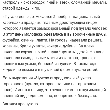
кастрюль и сковородок, пней и веток, сломанной мебели,
старой одежды и пр.
«Пугало-день», отмечается 2 ноября - национальный
карельский праздник, главным действующим лицом
которого является замаскированный под пугало человек.
В этот день молодежь одевалась в вывороченные шубы,
фуфайки, овчины, лапти. На головы надевали решета,
корзины, брали ухваты, кочерги, дубины. За плечи
надевали корзины, чтобы туда "прятать" детей. На лица
надевали самодельные маски из картона, тряпок, с
пришитыми усами, бородой из кудели. В таком виде
ходили по домам и в шутливой форме пугали детей.
Есть выражения «Чучело огородное» и «Чучело
гороховое» (пугало, которое ставили на гороховом
поле). Имеется в виду, что человек имеет отпугивающий
внешний вид, одет смешно, неопрятно и безвкусно.
Загадки про пугало