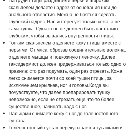
На груди птицы раздвигаете перья и широким
скальпелем делаете надрез от основания шеи до
анального отверстия. Можно не бояться сделать
глубокий надрез. Нас интересует только кожа, а не
сама тушка. Однако он не должен быть настолько
глубоким, чтобы вывались внутренности птицы.
Тонким скальпелем отделяете кожу птицы вместе с
перьями. От мяса, обрезав соединительные волокна,
отделяете мышцы и подкожную пленочку. Далее
таксидермист должен придерживаться только одного
правила: сто раз подумать, один раз отрезать. Кожа
легко снимается почти со всей тушки птицы, за
исключением крыльев, ног и головы.Когда вы
почувствуете, что далее препарировать тушку
невозможно, если не отрезать еще что-то более
существенное, начинать надо с ног.
Пальцами снимаете кожу с ног до голеностопного
сустава.
Голеностопный сустав перекусывается кусачками и