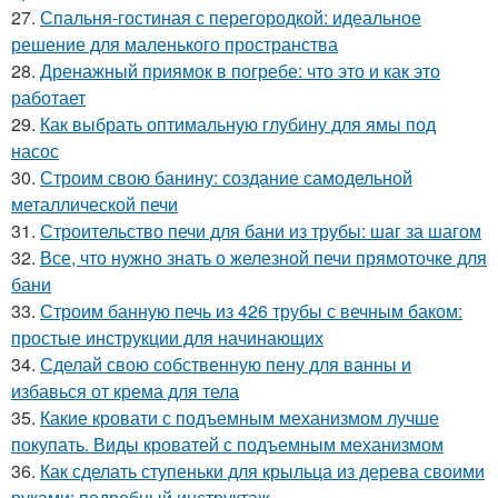
27.
Спальня-гостиная с перегородкой: идеальное
решение для маленького пространства
28.
Дренажный приямок в погребе: что это и как это
работает
29.
Как выбрать оптимальную глубину для ямы под
насос
30.
Строим свою банину: создание самодельной
металлической печи
31.
Строительство печи для бани из трубы: шаг за шагом
32.
Все, что нужно знать о железной печи прямоточке для
бани
33.
Строим банную печь из 426 трубы с вечным баком:
простые инструкции для начинающих
34.
Сделай свою собственную пену для ванны и
избавься от крема для тела
35.
Какие кровати с подъемным механизмом лучше
покупать. Виды кроватей с подъемным механизмом
36.
Как сделать ступеньки для крыльца из дерева своими
руками: подробный инструктаж