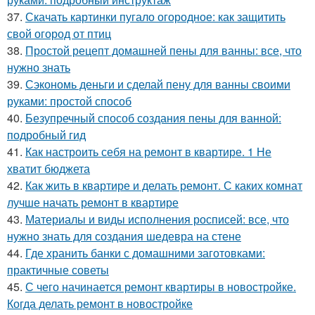
37.
Скачать картинки пугало огородное: как защитить
свой огород от птиц
38.
Простой рецепт домашней пены для ванны: все, что
нужно знать
39.
Сэкономь деньги и сделай пену для ванны своими
руками: простой способ
40.
Безупречный способ создания пены для ванной:
подробный гид
41.
Как настроить себя на ремонт в квартире. 1 Не
хватит бюджета
42.
Как жить в квартире и делать ремонт. С каких комнат
лучше начать ремонт в квартире
43.
Материалы и виды исполнения росписей: все, что
нужно знать для создания шедевра на стене
44.
Где хранить банки с домашними заготовками:
практичные советы
45.
С чего начинается ремонт квартиры в новостройке.
Когда делать ремонт в новостройке