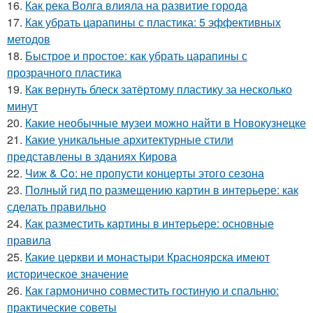
16.
Как река Волга влияла на развитие города
17.
Как убрать царапины с пластика: 5 эффективных
методов
18.
Быстрое и простое: как убрать царапины с
прозрачного пластика
19.
Как вернуть блеск затёртому пластику за несколько
минут
20.
Какие необычные музеи можно найти в Новокузнецке
21.
Какие уникальные архитектурные стили
представлены в зданиях Кирова
22.
Чиж & Co: не пропусти концерты этого сезона
23.
Полный гид по размещению картин в интерьере: как
сделать правильно
24.
Как разместить картины в интерьере: основные
правила
25.
Какие церкви и монастыри Красноярска имеют
историческое значение
26.
Как гармонично совместить гостиную и спальню:
практические советы