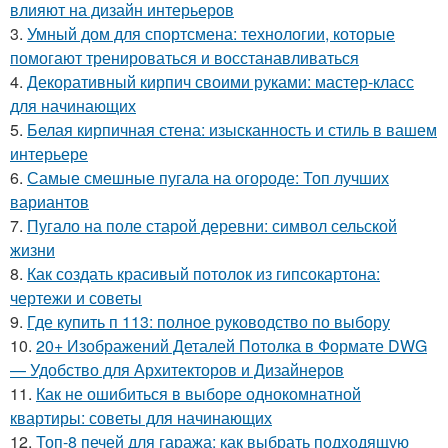
влияют на дизайн интерьеров
3.
Умный дом для спортсмена: технологии, которые
помогают тренироваться и восстанавливаться
4.
Декоративный кирпич своими руками: мастер-класс
для начинающих
5.
Белая кирпичная стена: изысканность и стиль в вашем
интерьере
6.
Самые смешные пугала на огороде: Топ лучших
вариантов
7.
Пугало на поле старой деревни: символ сельской
жизни
8.
Как создать красивый потолок из гипсокартона:
чертежи и советы
9.
Где купить п 113: полное руководство по выбору
10.
20+ Изображений Деталей Потолка в Формате DWG
— Удобство для Архитекторов и Дизайнеров
11.
Как не ошибиться в выборе однокомнатной
квартиры: советы для начинающих
12.
Топ-8 печей для гаража: как выбрать подходящую