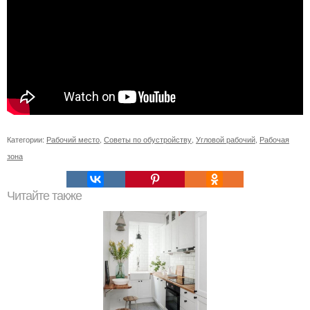
Категории:
Рабочий место
,
Советы по обустройству
,
Угловой рабочий
,
Рабочая
зона
Читайте также