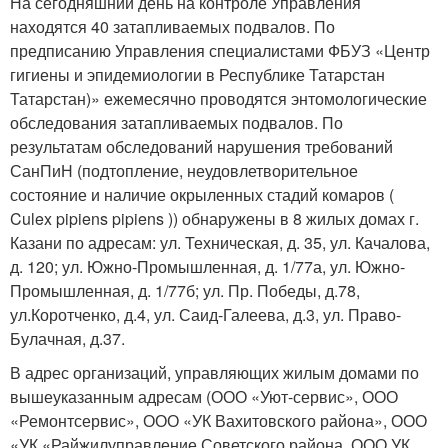
На сегодняшний день на контроле Управления
находятся 40 затапливаемых подвалов. По
предписанию Управления специалистами ФБУЗ «Центр
гигиены и эпидемиологии в Республике Татарстан
Татарстан)» ежемесячно проводятся энтомологические
обследования затапливаемых подвалов. По
результатам обследований нарушения требований
СанПиН (подтопление, неудовлетворительное
состояние и наличие окрыленных стадий комаров (
Culex pipiens pipiens )) обнаружены в 8 жилых домах г.
Казани по адресам: ул. Техническая, д. 35, ул. Качалова,
д. 120; ул. Южно-Промышленная, д. 1/77а, ул. Южно-
Промышленная, д. 1/77б; ул. Пр. Победы, д.78,
ул.Коротченко, д.4, ул. Саид-Галеева, д.3, ул. Право-
Булачная, д.37.
В адрес организаций, управляющих жилым домами по
вышеуказанным адресам (ООО «Уют-сервис», ООО
«Ремонтсервис», ООО «УК Вахитовского района», ООО
«УК «Райжилуправление Советского района, ООО УК