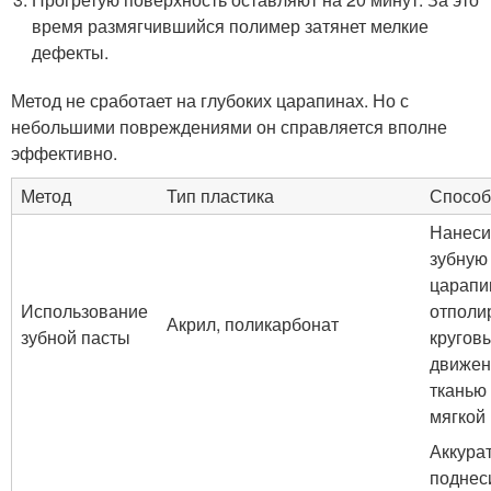
время размягчившийся полимер затянет мелкие
дефекты.
Метод не сработает на глубоких царапинах. Но с
небольшими повреждениями он справляется вполне
эффективно.
Метод
Тип пластика
Способ
Нанеси
зубную 
царапи
Использование
отполи
Акрил, поликарбонат
зубной пасты
кругов
движе
тканью
мягкой 
Аккура
поднес