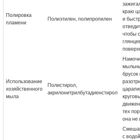
зажигал
краю ц
Полировка
Полиэтилен, полипропилен
и быст
пламени
отведит
чтобы 
глянце
поверх
Намочи
мыльн
брусок 
Использование
разотр
Полистирол,
хозяйственного
царапи
акрилонитрилбутадиенстирол
мыла
кругов
движен
тех пор
она не 
Смешай
с водой