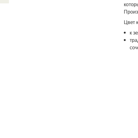
котор
Произ
Цвет 
к з
тра
соч