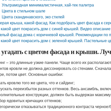
Ультрамодная минималистичная, хай-тек палитра
Цвета в стильном шале
Цвета скандинавского, эко стилей
ерая крыша, какой фасад. Как подобрать цвет фасада к се
 какой цвет покрасить дом с синей крышей. Видео описание
елый фасад дома с коричневой крышей. Рекомендации по 
 какой цвет покрасить дом с зеленой крышей. Пастельные ц
 угадать с цветом фасада и крыши. Лу
инг – это длинные узкие панели. Чаще всего их располагают
нтов кровли не должна диссонировать со стенами. Сначал
ре, потом цвет. Основные ошибки:
ать кровлю того же цвета, что и сайдинг;
ускать переизбыток разных оттенков. Весь ансамбль, включ
олнительные конструкции, должен быть выдержан максимум
ор ядовитых кричащих оттенков;
егорически отказываться традиционного контраста черное/