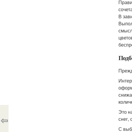
Прави
сочет
В зав
Выпол
смысл
цвето
беспр
Подб
Прежд
Интер
оформ
снижа
колич
Это н
⇦
снег,
С выб