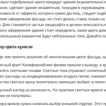
льно подобранные цвета придадут зданию выразительность,
ании, сделают здание незаметным, тонущим в окружающем
исимости от эффекта, которого нужно достичь, следует под
няя оформление фасада, не стоит делать ставку только на 
. Дом становится частью ландшафта и должен вписыватьс
вого оформления здания стоит определить, какие цвета дом
оигрышным вариантом будут нейтральные тона. Давайте на
ор цвета кровли
е чем принять решение об окончательном цвете фасада, н
есный факт! Калифорнийские физики пришли к выводу: в к
лять светлыми тонами. Светлые тона отражают солнечный
ют расходы на кондиционирование воздуха летом, снижаю
ество светлых крыш значительно уменьшит выброс углекисл
аучный взгляд на реальность. На практике светлые кровли м
 они не популярны.
ора кровли нужно начинать выбор внешней отделки. Этот пр