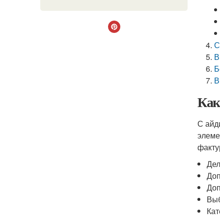
С
В
Б
В
Как
С айд
элеме
факту
Дел
Доп
Доп
Выб
Кат