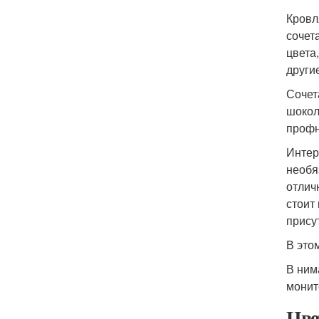
Кровл
сочет
цвета
други
Сочет
шокол
профн
Интер
необя
отлич
стоит
прису
В это
В ним
монит
Цве