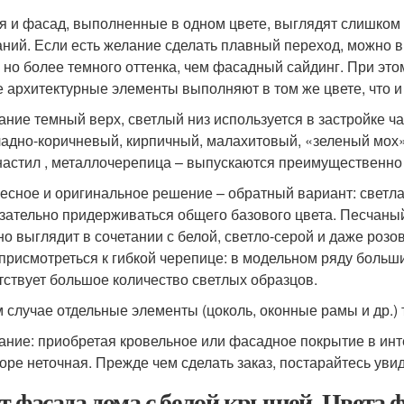
я и фасад, выполненные в одном цвете, выглядят слишком п
аний. Если есть желание сделать плавный переход, можно 
, но более темного оттенка, чем фасадный сайдинг. При это
е архитектурные элементы выполняют в том же цвете, что и
ание темный верх, светлый низ используется в застройке 
адно-коричневый, кирпичный, малахитовый, «зеленый мох
астил , металлочерепица – выпускаются преимущественно 
есное и оригинальное решение – обратный вариант: светла
зательно придерживаться общего базового цвета. Песчаны
но выглядит в сочетании с белой, светло-серой и даже роз
 присмотреться к гибкой черепице: в модельном ряду больш
тствует большое количество светлых образцов.
м случае отдельные элементы (цоколь, оконные рамы и др.) 
ание: приобретая кровельное или фасадное покрытие в инте
оре неточная. Прежде чем сделать заказ, постарайтесь уви
т фасада дома с белой крышей. Цвета ф