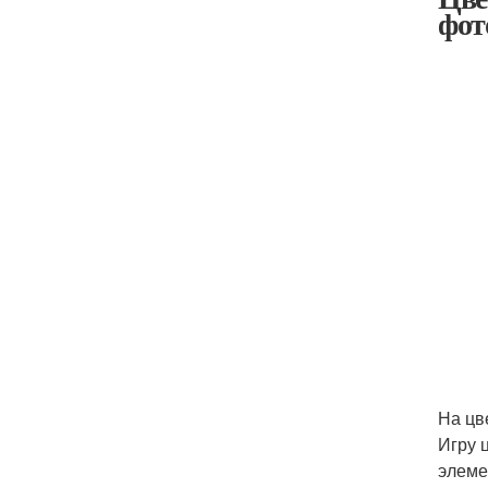
фот
На цв
Игру 
элеме