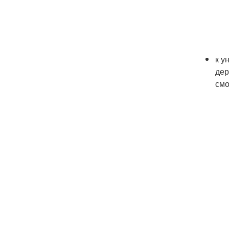
к у
дер
смо