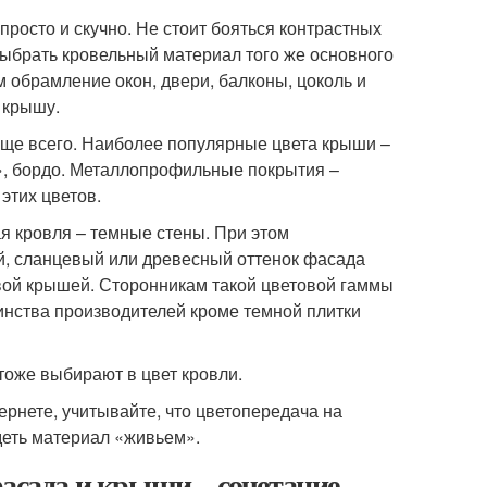
росто и скучно. Не стоит бояться контрастных
выбрать кровельный материал того же основного
м обрамление окон, двери, балконы, цоколь и
 крышу.
чаще всего. Наиболее популярные цвета крыши –
», бордо. Металлопрофильные покрытия –
этих цветов.
я кровля – темные стены. При этом
й, сланцевый или древесный оттенок фасада
овой крышей. Сторонникам такой цветовой гаммы
инства производителей кроме темной плитки
тоже выбирают в цвет кровли.
рнете, учитывайте, что цветопередача на
деть материал «живьем».
асада и крыши – сочетание,