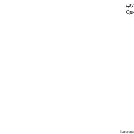
дву
Одн
Категори