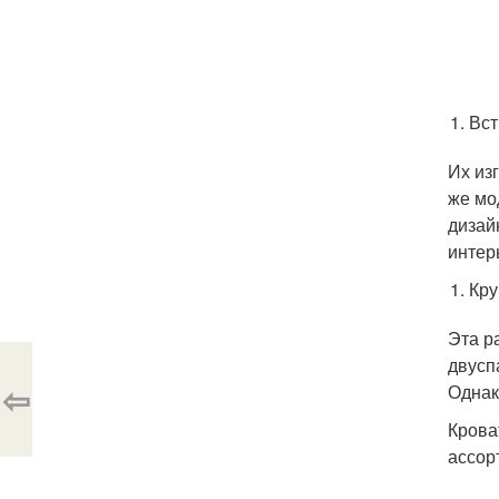
Вст
Их из
же мо
дизай
интер
Кру
Эта р
двусп
⇦
Однак
Крова
ассор