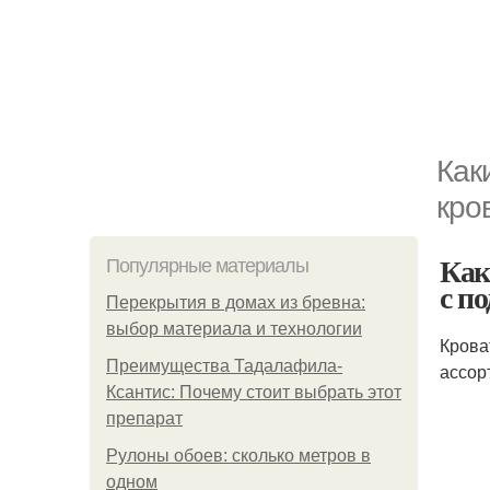
Как
кро
Как
Популярные материалы
с п
Перекрытия в домах из бревна:
выбор материала и технологии
Крова
Преимущества Тадалафила-
ассор
Ксантис: Почему стоит выбрать этот
препарат
Рулоны обоев: сколько метров в
одном