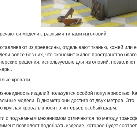
речаются модели с разными типами изголовий
готавливают из древесины, отделывают тканью, кожей или 
дели вовсе без них, что экономит жилое пространство бла
нерские решения, используемые для изголовий, позволяют
ьеры.
глые кровати
азновидность изделий пользуется особой популярностью. К
альные модели. В диаметр они достигают двух метров. Это, 
о круглая кровать вносит в интерьер особый шарм.
ти с подъемным механизмом отличаются по методу трансф
тимент позволяет подобрать изделие, которое будет соотве