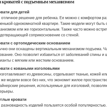
 кроватей с подъемным механизмом
вати для детей
 отличное решение для ребенка. Ее можно с комфортом раз
енькой однокомнатной квартире. Такие модели могут быт
анизмом или же горизонтальным. Также часто можно встрет
дотвращающей соприкосновение со стеной.
овати с ортопедическим основанием
чно они оснащены вертикальным механизмом подъема. Час
ование. Оно позволит избавиться от заболеваний спины и 
ианты с мягким или жестким основанием.
овати с коваными изголовьями
изготавливают из древесины, отделывают тканью, кожей и
 же модели вовсе без них, что экономит жилое пространст
айнерские решения, используемые для изголовий, позволя
ерьеры.
углые кровати
 разновидность изделий пользуется особой популярностью.