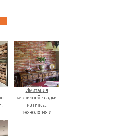
Имитация
ны
кирпичной кладки
и:
из гипса:
технология и
советы