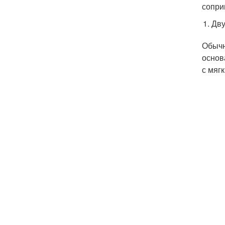
сопри
Дву
Обычн
основ
с мяг