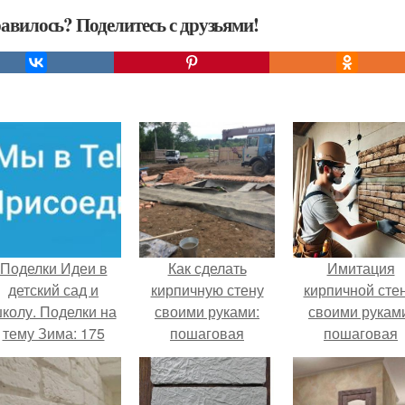
авилось? Поделитесь с друзьями!
Поделки Идеи в
Как сделать
Имитация
детский сад и
кирпичную стену
кирпичной сте
колу. Поделки на
своими руками:
своими рукам
тему Зима: 175
пошаговая
пошаговая
идей, мастер-
инструкция
инструкция
классы в детский
сад и школу