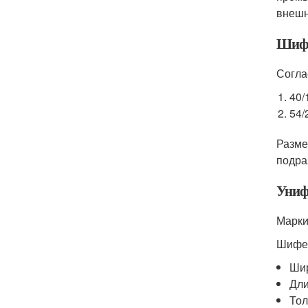
внешн
Шифе
Согла
40/
54/
Разме
подра
Униф
Марки
Шифер
Шир
Дли
Тол