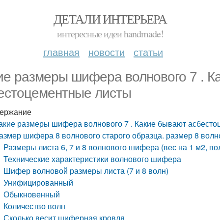
ДЕТАЛИ ИНТЕРЬЕРА
интересные идеи handmade!
главная
новости
статьи
ие размеры шифера волнового 7 . К
естоцементные листы
ержание
акие размеры шифера волнового 7 . Какие бывают асбест
азмер шифера 8 волнового старого образца. размер 8 вол
Размеры листа 6, 7 и 8 волнового шифера (вес на 1 м2, п
Технические характеристики волнового шифера
Шифер волновой размеры листа (7 и 8 волн)
Унифицированный
Обыкновенный
Количество волн
Сколько весит шиферная кровля