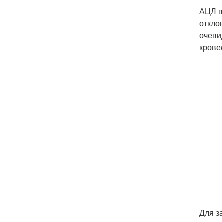
АЦЛ в
откло
очеви
крове
Для з