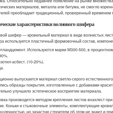
жа. Относительно недавнее появление на рынке множества
тических материалов, металла или битума, не смогло корен
телей преобладает традиционный, проверенный временем 
ические характеристики волнового шифера
вой шифер — кровельный материал в виде волнистых лист
а используется пластичный формовочный состав, компоне
тландцемент. Используются марки М300-500, в процентном
90%.
зотил-асбест. (10-20%).
а.
ционно выпускается материал светло-серого естественного 
лись образцы покрытия, изготовленные с добавками красит
тельно улучшило эстетическое восприятие материала.
овка производится методом крепления листов внахлест пр
ме. Коньки и стыковочные элементы, комплектующие крове
шленностью, но зачастую строители об этом не знают и пр