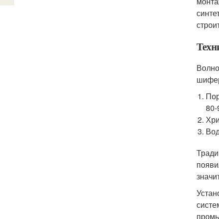
монта
синте
строи
Техн
Волно
шифер
Пор
80-
Хри
Вод
Тради
появи
значи
Устан
систе
промы