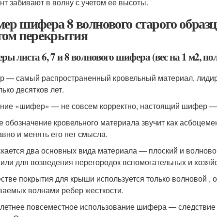
нт забивают в волну с учетом ее высоты.
мер шифера 8 волнового старого образц
том перекрытия
ры листа 6, 7 и 8 волнового шифера (вес на 1 м2, 
 — самый распространенный кровельный материал, лидир
лько десятков лет.
ние «шифер» — не совсем корректно, настоящий шифер — 
е обозначение кровельного материала звучит как асбоцем
авно и менять его нет смысла.
кается два основных вида материала — плоский и волново
 или для возведения перегородок вспомогательных и хозя
естве покрытия для крыши используется только волновой , он
ваемых волнами ребер жесткости.
летнее повсеместное использование шифера — следствие 