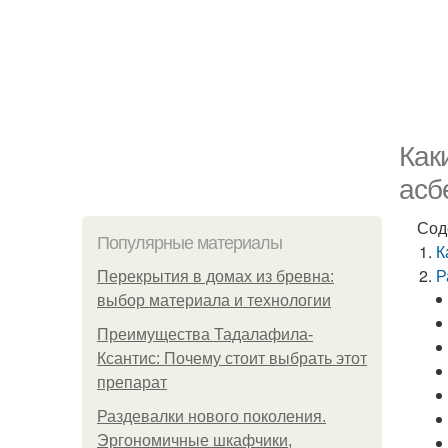
Как
асб
Сод
Популярные материалы
К
Р
Перекрытия в домах из бревна:
выбор материала и технологии
Преимущества Тадалафила-
Ксантис: Почему стоит выбрать этот
препарат
Раздевалки нового поколения.
Эргономичные шкафчики,