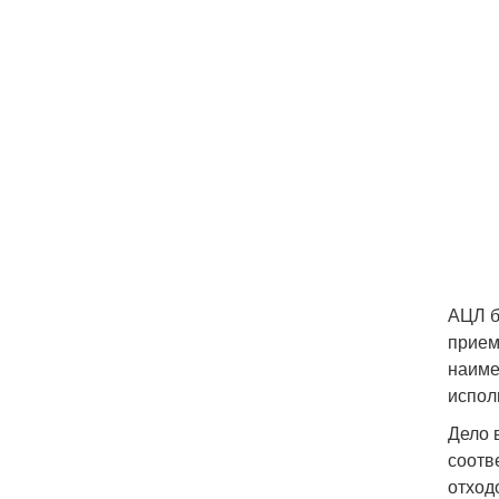
АЦЛ б
прием
наиме
испол
Дело 
соотв
отход