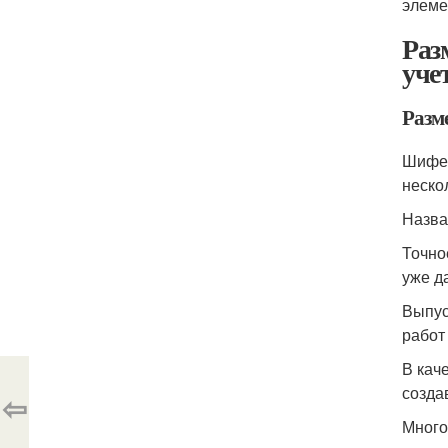
элеме
Раз
уче
Разме
Шифер
неско
Назва
Точно
уже д
Выпус
работ
В кач
созда
⇦
Много