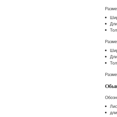
Разме
Шир
Дли
Тол
Разме
Шир
Дли
Тол
Разме
Обык
Обозн
Лис
дли