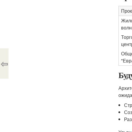
Прое
Жило
волн
Торг
цент
Обще
⇦
"Евр
Буд
Архит
ожида
Стр
Соз
Раз