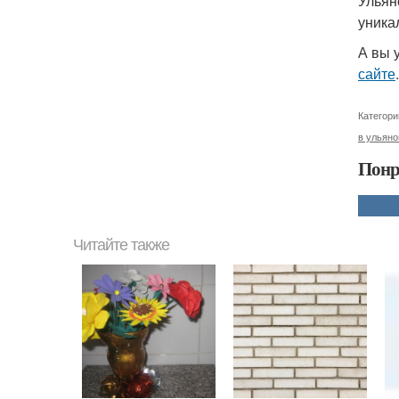
Ульян
уника
А вы 
сайте
.
Категори
в ульяно
Понр
Читайте также