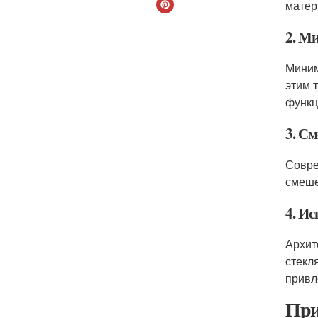
матер
2. М
Миним
этим 
функц
3. С
Совре
смеше
4. И
Архит
стекл
привл
При