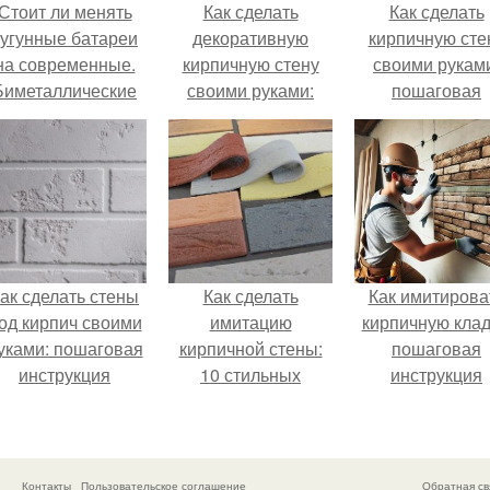
Стоит ли менять
Как сделать
Как сделать
чугунные батареи
декоративную
кирпичную сте
на современные.
кирпичную стену
своими рукам
Биметаллические
своими руками:
пошаговая
батареи
пошаговая
инструкция
инструкция
ак сделать стены
Как сделать
Как имитирова
од кирпич своими
имитацию
кирпичную клад
уками: пошаговая
кирпичной стены:
пошаговая
инструкция
10 стильных
инструкция
примеров
Контакты
Пользовательское соглашение
Обратная св