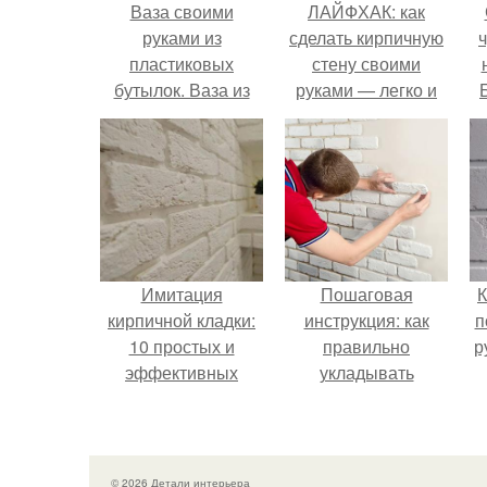
Ваза своими
ЛАЙФХАК: как
руками из
сделать кирпичную
пластиковых
стену своими
бутылок. Ваза из
руками — легко и
пластиковой
просто
бутылки
Имитация
Пошаговая
К
кирпичной кладки:
инструкция: как
п
10 простых и
правильно
р
эффективных
укладывать
методов
декоративный
кирпич на стену
© 2026 Детали интерьера