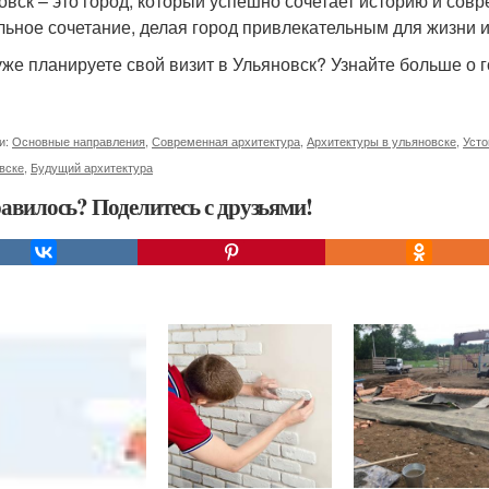
овск – это город, который успешно сочетает историю и совр
льное сочетание, делая город привлекательным для жизни 
уже планируете свой визит в Ульяновск? Узнайте больше о г
и:
Основные направления
,
Современная архитектура
,
Архитектуры в ульяновске
,
Усто
вске
,
Будущий архитектура
авилось? Поделитесь с друзьями!