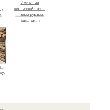
Имитация
ну
кирпичной стены
и:
своими руками:
пошаговая
инструкция
ть
ку:
язь