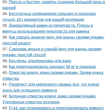
33.
Просто и быстро: секреты создания большой пены в
ванной
34.
Бесплатные изображения сельских и городских
пугало: 20+ вариантов для вашей коллекции
35.
Декоративный камин из пенопласта. Плюсы и
минусы использования пенопласта для камина
36.
Как сделать жидкую пену для ванны своими руками:
простой рецепт
37.
Сэкономь деньги и сделай пену для ванны своими
руками: простой способ
38.
Без пены: альтернативы для ванн
39.
Как перепланировать однушку 38 м² в панельке
40.
Отмостка вокруг дома своими руками. Зачем нужна
отмостка
41.
Профлист для кирпичного гаража: все, что нужно
знать для успешного ремонта
42.
Бетонная отмостка вокруг дома своими руками.
Утепленная отмостка поэтапно
43.
П-44: как спланировать и перепланировать комнату