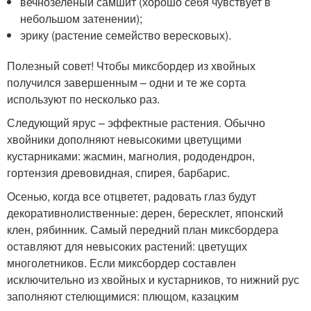
вечнозеленый самшит (хорошо себя чувствует в
небольшом затенении);
эрику (растение семейство вересковых).
Полезный совет! Чтобы миксбордер из хвойных
получился завершенным – одни и те же сорта
используют по несколько раз.
Следующий ярус – эффектные растения. Обычно
хвойники дополняют невысокими цветущими
кустарниками: жасмин, магнолия, рододендрон,
гортензия древовидная, спирея, барбарис.
Осенью, когда все отцветет, радовать глаз будут
декоративнолиственные: дерен, бересклет, японский
клен, рябинник. Самый передний план миксбордера
оставляют для невысоких растений: цветущих
многолетников. Если миксбордер составлен
исключительно из хвойных и кустарников, то нижний рус
заполняют стелющимися: плющом, казацким