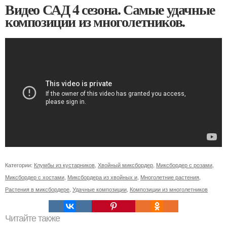
Видео САД 4 сезона. Самые удачные
композиции из многолетников.
Категории:
Клумбы из кустарников
,
Хвойный миксбордер
,
Миксбордер с розами
,
Миксбордер с хостами
,
Миксбордера из хвойных и
,
Многолетние растения
,
Растения в миксбордере
,
Удачные композиции
,
Композиции из многолетников
Читайте также