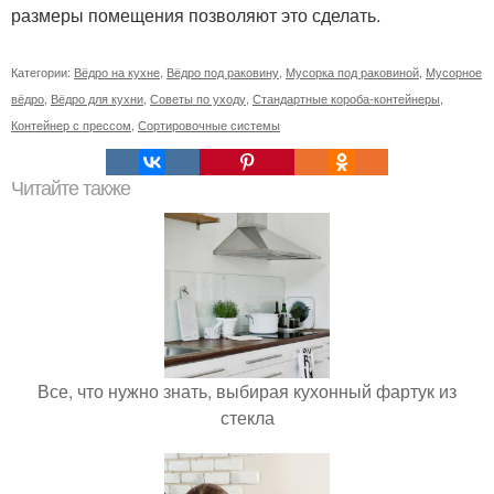
размеры помещения позволяют это сделать.
Категории:
Вёдро на кухне
,
Вёдро под раковину
,
Мусорка под раковиной
,
Мусорное
вёдро
,
Вёдро для кухни
,
Советы по уходу
,
Стандартные короба-контейнеры
,
Контейнер с прессом
,
Сортировочные системы
Читайте также
Все, что нужно знать, выбирая кухонный фартук из
стекла