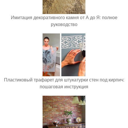
Имитация декоративного камня от А до Я: полное
руководство
Пластиковый трафарет для штукатурки стен под кирпич:
пошаговая инструкция