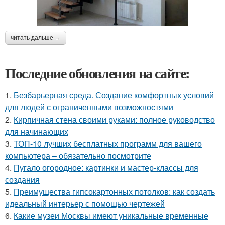
читать дальше →
Последние обновления на сайте:
1.
Безбарьерная среда. Создание комфортных условий
для людей с ограниченными возможностями
2.
Кирпичная стена своими руками: полное руководство
для начинающих
3.
ТОП-10 лучших бесплатных программ для вашего
компьютера – обязательно посмотрите
4.
Пугало огородное: картинки и мастер-классы для
создания
5.
Преимущества гипсокартонных потолков: как создать
идеальный интерьер с помощью чертежей
6.
Какие музеи Москвы имеют уникальные временные