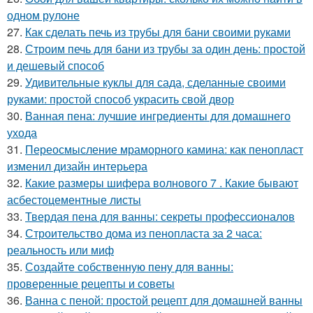
одном рулоне
27.
Как сделать печь из трубы для бани своими руками
28.
Строим печь для бани из трубы за один день: простой
и дешевый способ
29.
Удивительные куклы для сада, сделанные своими
руками: простой способ украсить свой двор
30.
Ванная пена: лучшие ингредиенты для домашнего
ухода
31.
Переосмысление мраморного камина: как пенопласт
изменил дизайн интерьера
32.
Какие размеры шифера волнового 7 . Какие бывают
асбестоцементные листы
33.
Твердая пена для ванны: секреты профессионалов
34.
Строительство дома из пенопласта за 2 часа:
реальность или миф
35.
Создайте собственную пену для ванны:
проверенные рецепты и советы
36.
Ванна с пеной: простой рецепт для домашней ванны