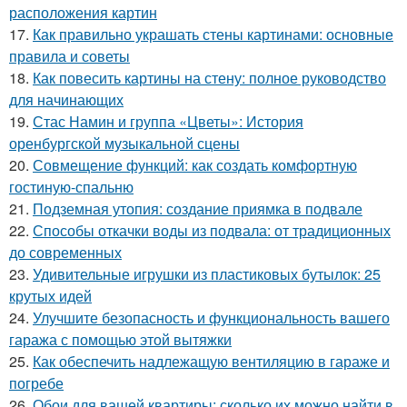
расположения картин
17.
Как правильно украшать стены картинами: основные
правила и советы
18.
Как повесить картины на стену: полное руководство
для начинающих
19.
Стас Намин и группа «Цветы»: История
оренбургской музыкальной сцены
20.
Совмещение функций: как создать комфортную
гостиную-спальню
21.
Подземная утопия: создание приямка в подвале
22.
Способы откачки воды из подвала: от традиционных
до современных
23.
Удивительные игрушки из пластиковых бутылок: 25
крутых идей
24.
Улучшите безопасность и функциональность вашего
гаража с помощью этой вытяжки
25.
Как обеспечить надлежащую вентиляцию в гараже и
погребе
26.
Обои для вашей квартиры: сколько их можно найти в