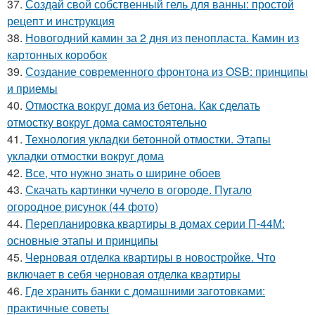
37.
Создай свой собственный гель для ванны: простой
рецепт и инструкция
38.
Новогодний камин за 2 дня из пенопласта. Камин из
картонных коробок
39.
Создание современного фронтона из OSB: принципы
и приемы
40.
Отмостка вокруг дома из бетона. Как сделать
отмостку вокруг дома самостоятельно
41.
Технология укладки бетонной отмостки. Этапы
укладки отмостки вокруг дома
42.
Все, что нужно знать о ширине обоев
43.
Скачать картинки чучело в огороде. Пугало
огородное рисунок (44 фото)
44.
Перепланировка квартиры в домах серии П-44М:
основные этапы и принципы
45.
Черновая отделка квартиры в новостройке. Что
включает в себя черновая отделка квартиры
46.
Где хранить банки с домашними заготовками:
практичные советы