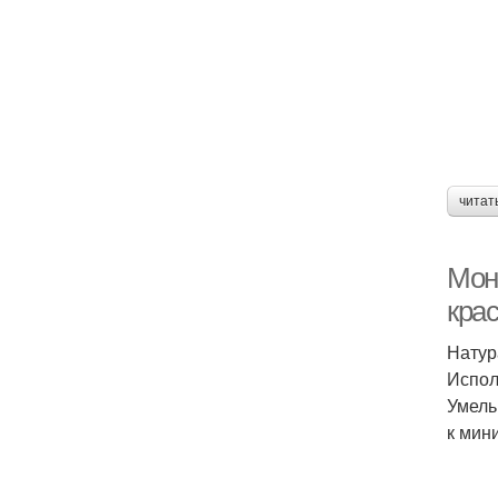
читат
Мон
кра
Натур
Испол
Умель
к мин