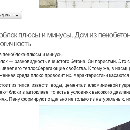
ь дальше →
облок плюсы и минусы. Дом из пенобетон
логичность
з пеноблока-плюсы и минусы
лок — разновидность ячеистого бетона. Он пористый. Это сн
чивает его теплосберегающие свойства. К тому же, в насыщ
женная среда плохо проводит их. Характеристики касаются 
стоит из гипса, извести, воды, цемента и алюминиевой пудр
еют блоки в автоклаве, то есть в условиях высокого давле
иях. Пену формируют отдельно не только из натуральных, но