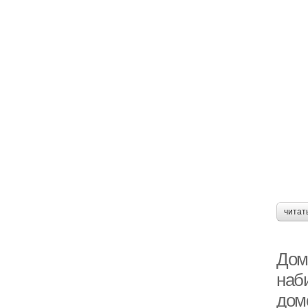
читат
Дом
наб
домо