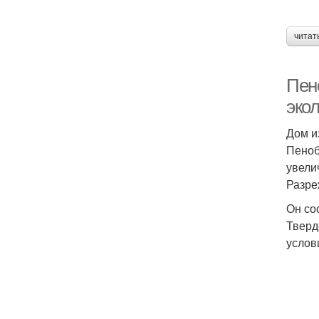
читат
Пен
эко
Дом и
Пеноб
увели
Разре
Он со
Тверд
услов