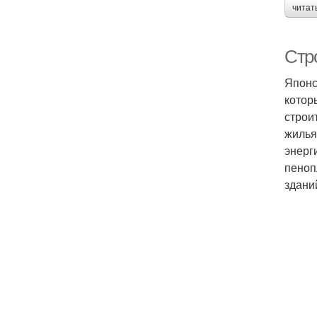
читат
Стр
Японс
котор
строи
жилья
энерг
пеноп
здани