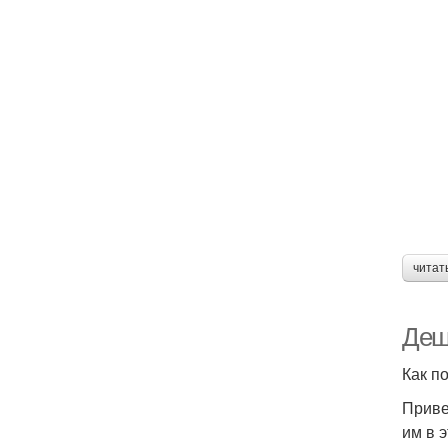
читат
Деш
Как п
Приве
им в 