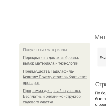
Мат
Популярные материалы
По
Перекрытия в домах из бревна:
выбор материала и технологии
Преимущества Тадалафила-
Ксантис: Почему стоит выбрать этот
препарат
Стр
Программа для дизайна участка.
По бо
Бесплатный онлайн-конструктор
быстр
садового участка
строе