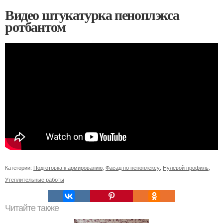
Видео штукатурка пеноплэкса
ротбантом
Категории:
Подготовка к армированию
,
Фасад по пеноплексу
,
Нулевой профиль
,
Утеплительные работы
Читайте также