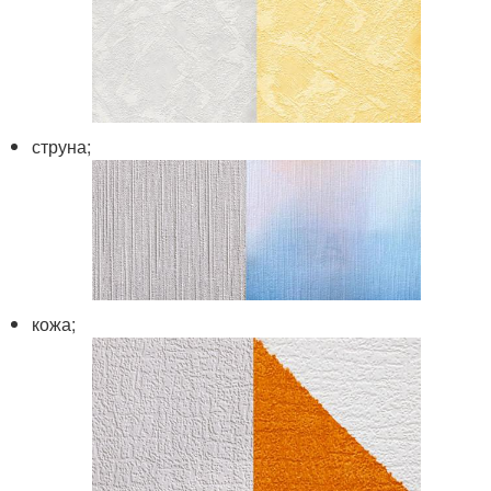
струна;
кожа;