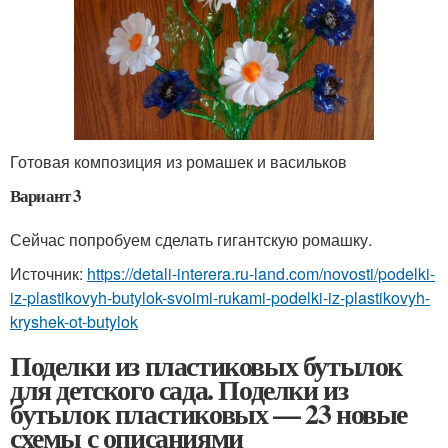
Готовая композиция из ромашек и васильков
Вариант 3
Сейчас попробуем сделать гигантскую ромашку.
Источник:
https://detali-interera.ru-land.com/novosti/podelki-
iz-plastikovyh-butylok-svoimi-rukami-podelki-iz-plastikovyh-
kryshek-ot-butylok
Поделки из пластиковых бутылок
для детского сада. Поделки из
бутылок пластиковых — 23 новые
схемы с описаниями