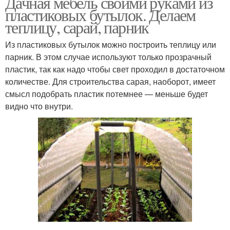
Дачная мебель своими руками из
пластиковых бутылок. Делаем
теплицу, сарай, парник
Бутылки для кухни
Идеи для поделок
Из пластиковых бутылок можно построить теплицу или
парник. В этом случае используют только прозрачный
пластик, так как надо чтобы свет проходил в достаточном
количестве. Для строительства сарая, наоборот, имеет
смысл подобрать пластик потемнее — меньше будет
Кухонные поделки
Филин из бутылок
видно что внутри.