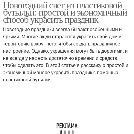
Новогодний свет из пластиковой
Поделки на новый год
Пластиковая бутылка
бутылки: простой и экономичный
способ украсить праздник
Новогодние праздники всегда бывают особенными и
яркими. Многие люди стараются украсить свой дом и
Бутылка для поделки
Бутылка перед началом
территорию вокруг него, чтобы создать праздничное
настроение. Однако, украшения могут быть дорогими, и
не всегда у нас есть достаточно времени и средств,
чтобы сделать это. В этой статье я расскажу о простой и
Материалы к
Бутылка для лампочки
экономичной манере украсить праздник с помощью
пластиковой бутылке
пластиковой бутылки.
Поделки из
Новогодние поделки
пластиковой бутылки
Поклон из пластиковой
Руки из пластиковых