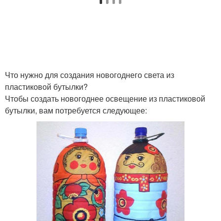
бутылки
бутылок
Мебель из пластиковых
Плетение из
бутылок
пластиковых бутылок
Что нужно для создания новогоднего света из
пластиковой бутылки?
Чтобы создать новогоднее освещение из пластиковой
Этажерка из
Стол из пластиковых
бутылки, вам потребуется следующее:
пластиковых бутылок
бутылок
Столик из пластиковых
Пластиковые бутылки
бутылок
Поделки из
Поделки из бутылок
пластиковых бутылок