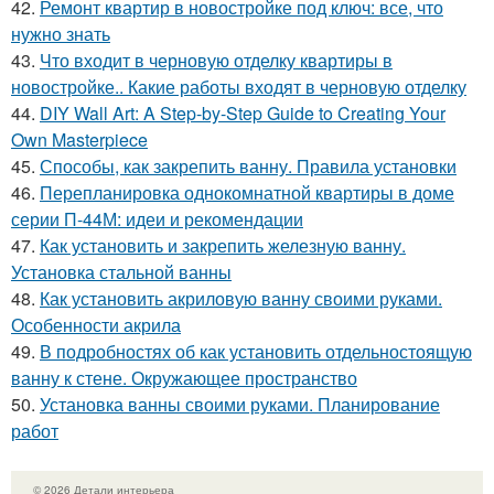
42.
Ремонт квартир в новостройке под ключ: все, что
нужно знать
43.
Что входит в черновую отделку квартиры в
новостройке.. Какие работы входят в черновую отделку
44.
DIY Wall Art: A Step-by-Step Guide to Creating Your
Own Masterpiece
45.
Способы, как закрепить ванну. Правила установки
46.
Перепланировка однокомнатной квартиры в доме
серии П-44М: идеи и рекомендации
47.
Как установить и закрепить железную ванну.
Установка стальной ванны
48.
Как установить акриловую ванну своими руками.
Особенности акрила
49.
В подробностях об как установить отдельностоящую
ванну к стене. Окружающее пространство
50.
Установка ванны своими руками. Планирование
работ
© 2026 Детали интерьера