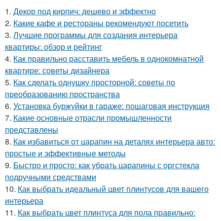
1.
Декор под кирпич: дешево и эффектно
2.
Какие кафе и рестораны рекомендуют посетить
3.
Лучшие программы для создания интерьера
квартиры: обзор и рейтинг
4.
Как правильно расставить мебель в однокомнатной
квартире: советы дизайнера
5.
Как сделать однушку просторной: советы по
преобразованию пространства
6.
Установка буржуйки в гараже: пошаговая инструкция
7.
Какие основные отрасли промышленности
представлены
8.
Как избавиться от царапин на деталях интерьера авто:
простые и эффективные методы
9.
Быстро и просто: как убрать царапины с оргстекла
подручными средствами
10.
Как выбрать идеальный цвет плинтусов для вашего
интерьера
11.
Как выбрать цвет плинтуса для пола правильно: