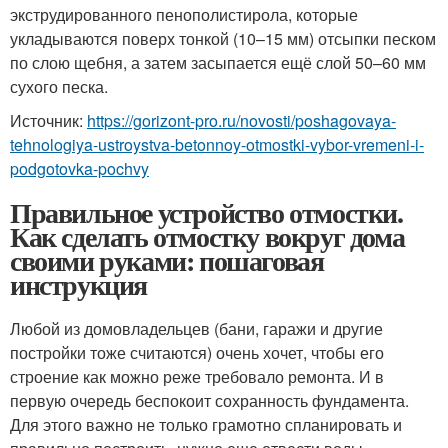
экструдированного пенополистирола, которые
укладываются поверх тонкой (10–15 мм) отсыпки песком
по слою щебня, а затем засыпается ещё слой 50–60 мм
сухого песка.
Источник:
https://gorizont-pro.ru/novosti/poshagovaya-
tehnologiya-ustroystva-betonnoy-otmostki-vybor-vremeni-i-
podgotovka-pochvy
Правильное устройство отмостки.
Как сделать отмостку вокруг дома
своими руками: пошаговая
инструкция
Любой из домовладельцев (бани, гаражи и другие
постройки тоже считаются) очень хочет, чтобы его
строение как можно реже требовало ремонта. И в
первую очередь беспокоит сохранность фундамента.
Для этого важно не только грамотно спланировать и