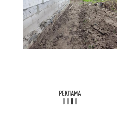
Расценка на бетонную
Герметичная отмостка
отмостку
Отмостка в смете
Отмостки по периметру
Бюджетная отмостка