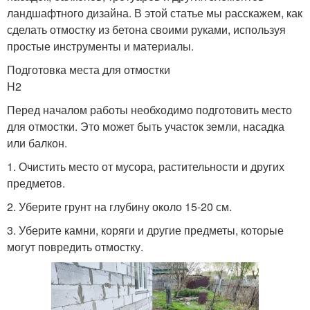
ландшафтного дизайна. В этой статье мы расскажем, как
сделать отмостку из бетона своими руками, используя
Отмостка из печатного
простые инструменты и материалы.
Отмостка по технологии
бетона
Подготовка места для отмостки
H2
Перед началом работы необходимо подготовить место
для отмостки. Это может быть участок земли, насадка
Печатный бетон
Недорогая отмостка
или балкон.
1. Очистить место от мусора, растительности и других
предметов.
Г-образная отмостка
Обычная отмостка
2. Уберите грунт на глубину около 15-20 см.
3. Уберите камни, коряги и другие предметы, которые
могут повредить отмостку.
Требования к бетонной
Руки без бетона
отмостке