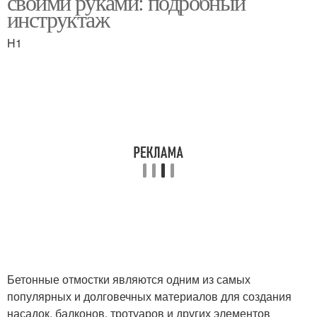
своими руками: подробный
инструктаж
H1
Отмостка из плитки
Мягкая отмостка
Современная отмостка
Требования к отмостке
Простая отмостка
Бетон для отмостки
Бетонные отмостки являются одним из самых
Отмостки от
Правильная отмостка
популярных и долговечных материалов для создания
разрушения
насадок, балконов, тротуаров и других элементов