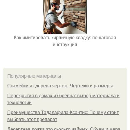
Как имитировать кирпичную кладку: пошаговая
инструкция
Популярные материалы
Скамейки из дерева чертеж. Чертежи и размеры
Перекрытия в домах из бревна: выбор материала и
технологии
Преимущества Тадалафила-Ксантис: Почему стоит
выбрать этот препарат
Десертная ложка это сколько чайных. Объем и мера