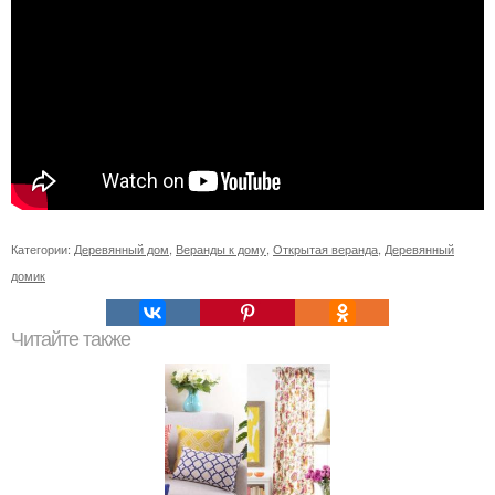
Категории:
Деревянный дом
,
Веранды к дому
,
Открытая веранда
,
Деревянный
домик
Читайте также