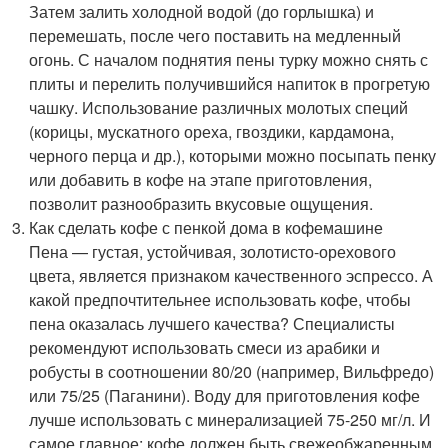
Затем залить холодной водой (до горлышка) и
перемешать, после чего поставить на медленный
огонь. С началом поднятия пены турку можно снять с
плиты и перелить получившийся напиток в прогретую
чашку. Использование различных молотых специй
(корицы, мускатного ореха, гвоздики, кардамона,
черного перца и др.), которыми можно посыпать пенку
или добавить в кофе на этапе приготовления,
позволит разнообразить вкусовые ощущения.
Как сделать кофе с пенкой дома в кофемашине
Пена — густая, устойчивая, золотисто-орехового
цвета, является признаком качественного эспрессо. А
какой предпочтительнее использовать кофе, чтобы
пена оказалась лучшего качества? Специалисты
рекомендуют использовать смеси из арабики и
робусты в соотношении 80/20 (например, Вильфредо)
или 75/25 (Паганини). Воду для приготовления кофе
лучше использовать с минерализацией 75-250 мг/л. И
самое главное: кофе должен быть свежеобжаренным,