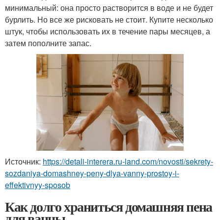
минимальный: она просто растворится в воде и не будет
бурлить. Но все же рисковать не стоит. Купите несколько
штук, чтобы использовать их в течение пары месяцев, а
затем пополните запас.
Источник:
https://detali-interera.ru-land.com/novosti/sekrety-
sozdaniya-domashney-peny-dlya-vanny-prostoy-i-
effektivnyy-sposob
Как долго храниться домашняя пена
для ванны