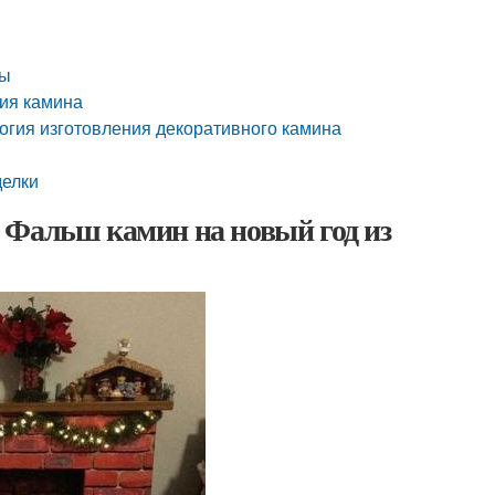
ры
ния камина
огия изготовления декоративного камина
делки
 Фальш камин на новый год из