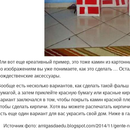
Или вот еще креативный пример, это тоже камин из картонных
по изображениям вы уже понимаете, как это сделать … Оста
рождественские аксессуары.
Вообще есть несколько вариантов, как сделать такой фальш
бумагой, а затем приклейте красную бумагу или красные ки
вариант заключался в том, чтобы покрыть камин красной пле
чтобы сделать кирпичи. Хотя вы можете распечатать кирпичи
есть еще один вариант для вас украсить свой дом. Ниже в г
Источник фото: amigasdaedu.blogspot.com/2014/11/gente-na