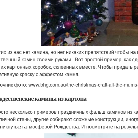
гих из нас нет камина, но нет никаких препятствий чтобы н
ственный камин своими руками . Вот простой пример, как 
их картонных коробок, склеенных вместе. Чтобы придать р
ативную краску с эффектом камня.
очник фото: www.bhg.com.au/the-christmas-craft-all-the-mums
ждественские камины из картона
сто несколько примеров праздничных фальш каминов из ка
пичной стены, другие собирают сложные конструкции, иног
никнуться атмосферой Рождества. И посмотрите на резуль