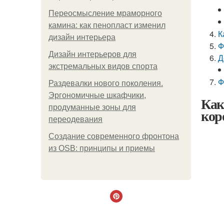
Переосмысление мраморного
камина: как пенопласт изменил
К
дизайн интерьера
Ф
Дизайн интерьеров для
Д
экстремальных видов спорта
Ф
Раздевалки нового поколения.
Эргономичные шкафчики,
Как
продуманные зоны для
кор
переодевания
Создание современного фронтона
из OSB: принципы и приемы