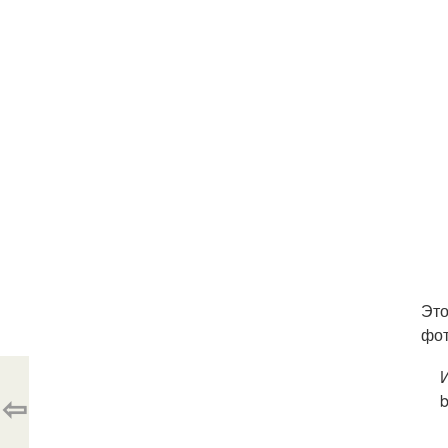
Это
фот
И
⇦
b