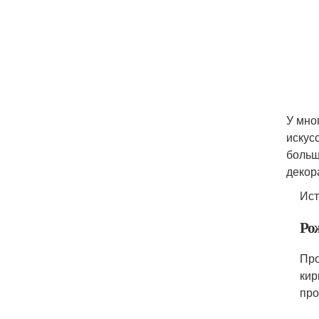
У мно
искус
больш
декор
Ист
Ро
Про
кир
про