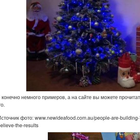
 конечно немного примеров, а на сайте вы можете прочита
о.
сточник фото: www.newideafood.com.au/people-are-building-7-d
elieve-the-results