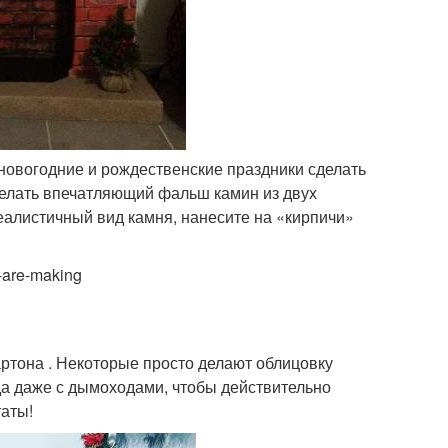
а новогодние и рождественские праздники сделать
сделать впечатляющий фальш камин из двух
еалистичный вид камня, нанесите на «кирпичи»
-are-making
ртона . Некоторые просто делают облицовку
да даже с дымоходами, чтобы действительно
таты!