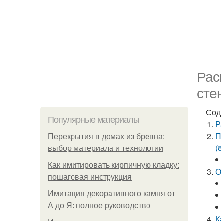
Рас
сте
Сод
Популярные материалы
Р
П
Перекрытия в домах из бревна:
(
выбор материала и технологии
Как имитировать кирпичную кладку:
О
пошаговая инструкция
Имитация декоративного камня от
А до Я: полное руководство
К