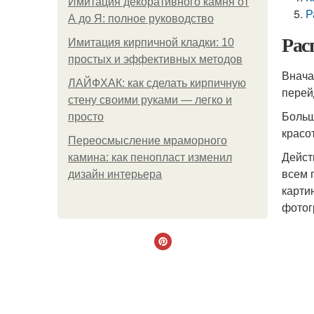
Имитация декоративного камня от
Р
А до Я: полное руководство
Рас
Имитация кирпичной кладки: 10
простых и эффективных методов
Внача
ЛАЙФХАК: как сделать кирпичную
перей
стену своими руками — легко и
Больш
просто
красо
Переосмысление мраморного
Дейст
камина: как пенопласт изменил
всем 
дизайн интерьера
карти
фотог