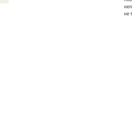
нел
не 