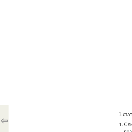
В ста
⇦
Сли
пов