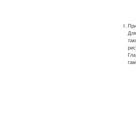
При
Для
так
рис
Гла
гам