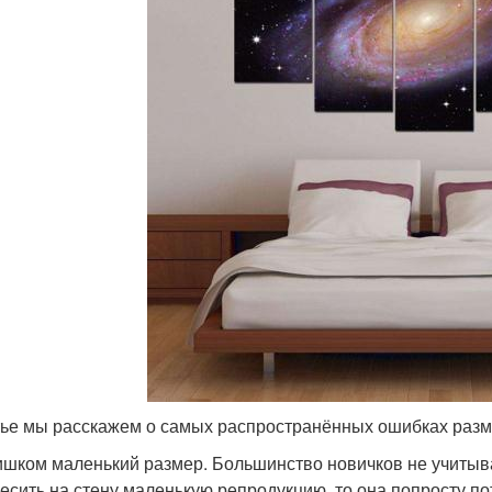
тье мы расскажем о самых распространённых ошибках разм
шком маленький размер. Большинство новичков не учитыва
есить на стену маленькую репродукцию, то она попросту по