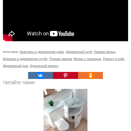
Категории:
Квартиры в деревянном доме
,
Деревянный сруб
,
Нижние венцы
,
Бреевны в деревянном срубе
,
Полная замена
,
Венцы с помощью
,
Ремонт в избе
,
Деревянный дом
,
Идеальный ремонт
Читайте также