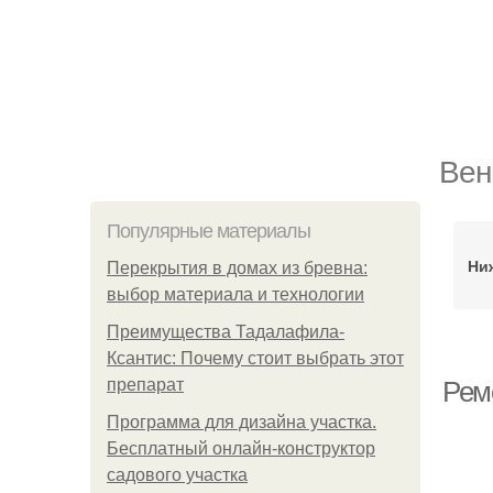
Вен
Популярные материалы
Ни
Перекрытия в домах из бревна:
выбор материала и технологии
Преимущества Тадалафила-
Ксантис: Почему стоит выбрать этот
препарат
Рем
Программа для дизайна участка.
Бесплатный онлайн-конструктор
садового участка