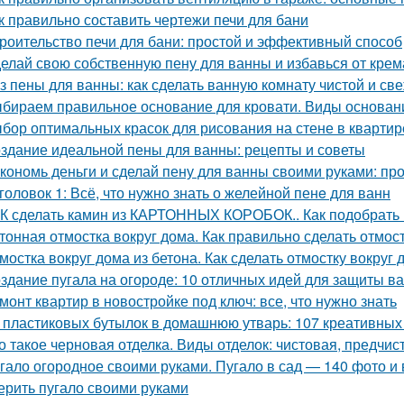
к правильно составить чертежи печи для бани
роительство печи для бани: простой и эффективный способ
елай свою собственную пену для ванны и избавься от крем
з пены для ванны: как сделать ванную комнату чистой и св
бираем правильное основание для кровати. Виды основани
бор оптимальных красок для рисования на стене в квартир
здание идеальной пены для ванны: рецепты и советы
кономь деньги и сделай пену для ванны своими руками: пр
головок 1: Всё, что нужно знать о желейной пенe для ванн
К сделать камин из КАРТОННЫХ КОРОБОК.. Как подобрать 
тонная отмостка вокруг дома. Как правильно сделать отмост
мостка вокруг дома из бетона. Как сделать отмостку вокруг
здание пугала на огороде: 10 отличных идей для защиты в
монт квартир в новостройке под ключ: все, что нужно знать
 пластиковых бутылок в домашнюю утварь: 107 креативных
о такое черновая отделка. Виды отделок: чистовая, предчис
гало огородное своими руками. Пугало в сад — 140 фото и 
ерить пугало своими руками