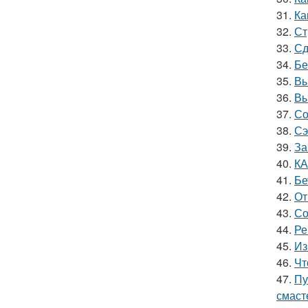
31.
Ка
32.
Ст
33.
Сд
34.
Бе
35.
Вы
36.
Вы
37.
Со
38.
Сэ
39.
За
40.
КА
41.
Бе
42.
От
43.
Со
44.
Ре
45.
Из
46.
Чт
47.
Пу
смаст