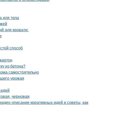
а для тела
ежей
й для кровати:
е
остой способ
картон
ку из бетона?
 дома самостоятельно
ашего урожая
 идей
товая, черновая
видео описание креативных идей и советы, как