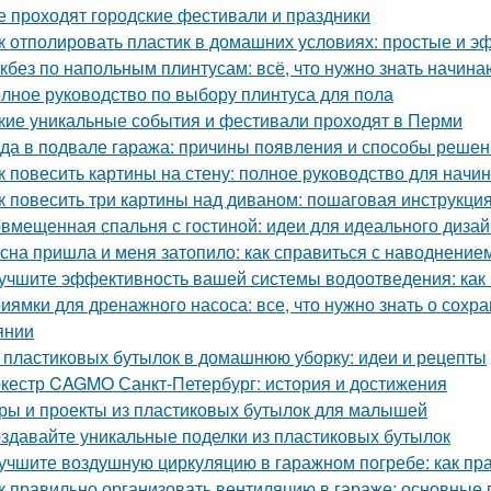
е проходят городские фестивали и праздники
к отполировать пластик в домашних условиях: простые и 
кбез по напольным плинтусам: всё, что нужно знать начин
лное руководство по выбору плинтуса для пола
кие уникальные события и фестивали проходят в Перми
да в подвале гаража: причины появления и способы реше
к повесить картины на стену: полное руководство для нач
к повесить три картины над диваном: пошаговая инструкци
вмещенная спальня с гостиной: идеи для идеального диза
сна пришла и меня затопило: как справиться с наводнение
учшите эффективность вашей системы водоотведения: как
иямки для дренажного насоса: все, что нужно знать о сох
янии
 пластиковых бутылок в домашнюю уборку: идеи и рецепты
кестр CAGMO Санкт-Петербург: история и достижения
ры и проекты из пластиковых бутылок для малышей
здавайте уникальные поделки из пластиковых бутылок
учшите воздушную циркуляцию в гаражном погребе: как пр
к правильно организовать вентиляцию в гараже: основные