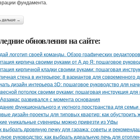
врации фундамента.
ь дальше →
ледние обновления на сайте:
дай логотип своей команды. Обзор графических редакторов
тация кирпича своими руками от А до Я: пошаговое руково
тация кирпичной кладки своими руками: пошаговая инстру
пичная стена в интерьере: 8 вариантов для современного 
чать дизайн интерьера 3D: пошаговое руководство для на
весной потолок своими руками: пошаговая инструкция дл
 Арзамас развивался с момента основания
дание функционального и уютного пространства для семьи 
овые дизайн-проекты для типовых квартир: как обустроить 
кие уникальные сувениры можно привезти из Уфы
к выбрать дровяную печку для гаража: советы и рекоменда
лное руководство: как выбрать идеальную печь для отопле