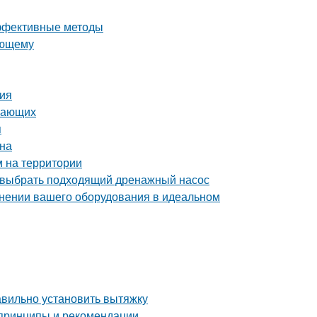
эффективные методы
ающему
ния
инающих
я
йна
м на территории
 выбрать подходящий дренажный насос
ранении вашего оборудования в идеальном
авильно установить вытяжку
 принципы и рекомендации