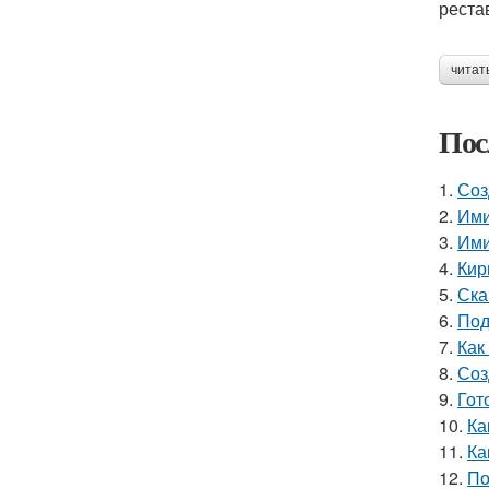
реста
читат
Пос
1.
Соз
2.
Ими
3.
Ими
4.
Кир
5.
Ска
6.
Под
7.
Как
8.
Соз
9.
Гот
10.
Ка
11.
Ка
12.
По