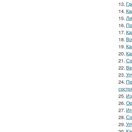
13.
Гд
14.
Ка
15.
Ли
16.
По
17.
Ка
18.
Во
19.
Ка
20.
Ка
21.
Со
22.
Ве
23.
Ул
24.
Пр
состо
25.
Из
26.
Ор
27.
Иг
28.
Со
29.
Ул
30.
Ка