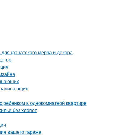
 для фанатского мерча и декора
дство
кция
дизайна
чинающих
я начинающих
с ребенком в однокомнатной квартире
жилье без хлопот
ции
ния вашего гаража