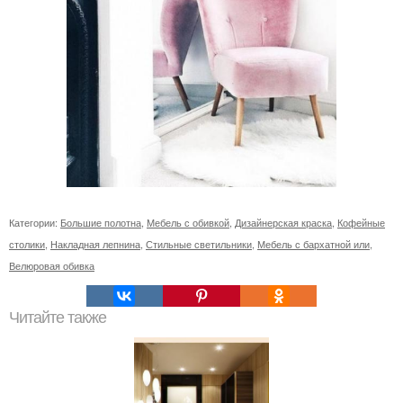
Категории:
Большие полотна
,
Мебель с обивкой
,
Дизайнерская краска
,
Кофейные
столики
,
Накладная лепнина
,
Стильные светильники
,
Мебель с бархатной или
,
Велюровая обивка
Читайте также