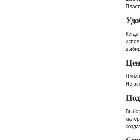
Пласт
Удо
Когда
испол
выбир
Цен
Цена 
Не вс
Под
Выбор
матер
созда
Спи