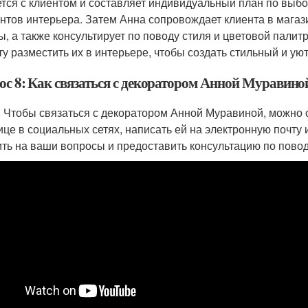
тся с клиентом и составляет индивидуальный план по выбор
нтов интерьера. Затем Анна сопровождает клиента в мага
ы, а также консультирует по поводу стиля и цветовой палит
ту разместить их в интерьере, чтобы создать стильный и ую
ос 8: Как связаться с декоратором Анной Муравино
: Чтобы связаться с декоратором Анной Муравиной, можно
ице в социальных сетях, написать ей на электронную почту 
ить на ваши вопросы и предоставить консультацию по повод