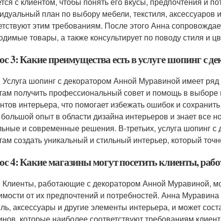
тся с клиентом, чтобы понять его вкусы, предпочтения и по
идуальный план по выбору мебели, текстиля, аксессуаров и
етствуют этим требованиям. После этого Анна сопровождае
одимые товары, а также консультирует по поводу стиля и ц
ос 3: Какие преимущества есть в услуге шопинг с 
: Услуга шопинг с декоратором Анной Муравиной имеет ряд
там получить профессиональный совет и помощь в выборе м
нтов интерьера, что помогает избежать ошибок и сохранить
 большой опыт в области дизайна интерьеров и знает все н
льные и современные решения. В-третьих, услуга шопинг с
там создать уникальный и стильный интерьер, который точно
ос 4: Какие магазины могут посетить клиенты, ра
: Клиенты, работающие с декоратором Анной Муравиной, мо
имости от их предпочтений и потребностей. Анна Муравина
иль, аксессуары и другие элементы интерьера, и может сос
инов, которые наиболее соответствуют требованиям клиент