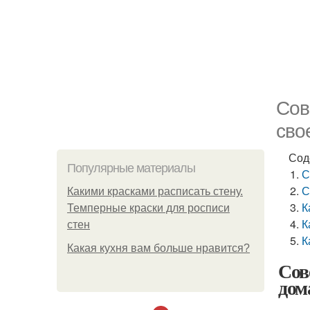
Сов
сво
Сод
Популярные материалы
С
С
Какими красками расписать стену.
К
Темперные краски для росписи
К
стен
К
Какая кухня вам больше нравится?
Сов
дом