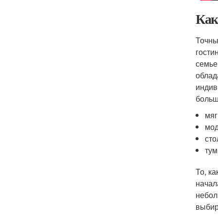
Как
Точны
гости
семье
облад
индив
больш
мяг
мод
сто
тум
То, к
начал
небол
выбир