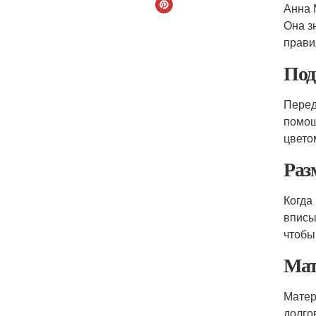
Анна 
Она з
прави
Под
Перед
помощ
цвето
Раз
Когда
вписы
чтобы
Мат
Матер
долго