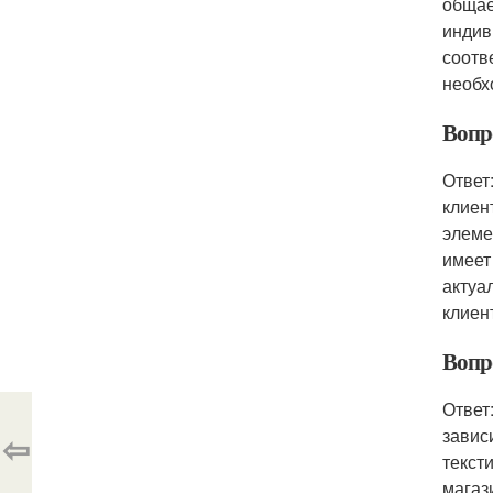
общае
индив
соотв
необх
Вопр
Ответ
клиен
элеме
имеет
актуа
клиен
Вопр
Ответ
завис
⇦
текст
магаз