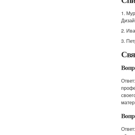
1. Му
Дизай
2. Ив
3. Пе
Свя
Вопр
Ответ
профе
своег
матер
Вопр
Ответ