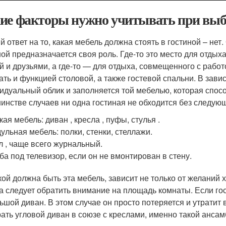
ие факторы нужно учитывать при выбо
й ответ на то, какая мебель должна стоять в гостиной – нет
ной предназначается своя роль. Где-то это место для отдых
й и друзьями, а где-то — для отдыха, совмещенного с работ
ать и функцией столовой, а также гостевой спальни. В зави
идуальный облик и заполняется той мебелью, которая спос
инстве случаев ни одна гостиная не обходится без следую
кая мебель: диван , кресла , пуфы, стулья .
ульная мебель: полки, стенки, стеллажи.
л , чаще всего журнальный.
ба под телевизор, если он не вмонтирован в стену.
акой должна быть эта мебель, зависит не только от желаний 
а следует обратить внимание на площадь комнаты. Если го
ьшой диван. В этом случае он просто потеряется и утратит
ать угловой диван в союзе с креслами, именно такой ансамб