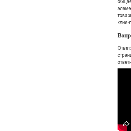
общае
элеме
товар
клиен
Вопр
Ответ
стран
ответ