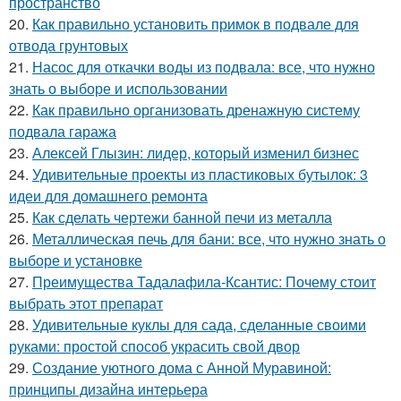
пространство
20.
Как правильно установить примок в подвале для
отвода грунтовых
21.
Насос для откачки воды из подвала: все, что нужно
знать о выборе и использовании
22.
Как правильно организовать дренажную систему
подвала гаража
23.
Алексей Глызин: лидер, который изменил бизнес
24.
Удивительные проекты из пластиковых бутылок: 3
идеи для домашнего ремонта
25.
Как сделать чертежи банной печи из металла
26.
Металлическая печь для бани: все, что нужно знать о
выборе и установке
27.
Преимущества Тадалафила-Ксантис: Почему стоит
выбрать этот препарат
28.
Удивительные куклы для сада, сделанные своими
руками: простой способ украсить свой двор
29.
Создание уютного дома с Анной Муравиной:
принципы дизайна интерьера