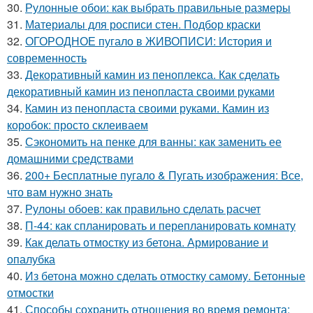
30.
Рулонные обои: как выбрать правильные размеры
31.
Материалы для росписи стен. Подбор краски
32.
ОГОРОДНОЕ пугало в ЖИВОПИСИ: История и
современность
33.
Декоративный камин из пеноплекса. Как сделать
декоративный камин из пенопласта своими руками
34.
Камин из пенопласта своими руками. Камин из
коробок: просто склеиваем
35.
Сэкономить на пенке для ванны: как заменить ее
домашними средствами
36.
200+ Бесплатные пугало & Пугать изображения: Все,
что вам нужно знать
37.
Рулоны обоев: как правильно сделать расчет
38.
П-44: как спланировать и перепланировать комнату
39.
Как делать отмостку из бетона. Армирование и
опалубка
40.
Из бетона можно сделать отмостку самому. Бетонные
отмостки
41.
Способы сохранить отношения во время ремонта: