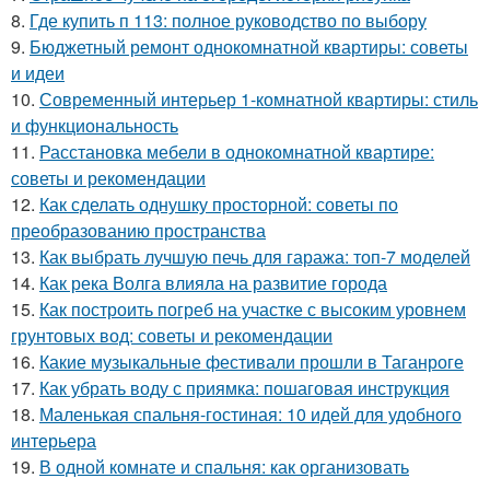
8.
Где купить п 113: полное руководство по выбору
9.
Бюджетный ремонт однокомнатной квартиры: советы
и идеи
10.
Современный интерьер 1-комнатной квартиры: стиль
и функциональность
11.
Расстановка мебели в однокомнатной квартире:
советы и рекомендации
12.
Как сделать однушку просторной: советы по
преобразованию пространства
13.
Как выбрать лучшую печь для гаража: топ-7 моделей
14.
Как река Волга влияла на развитие города
15.
Как построить погреб на участке с высоким уровнем
грунтовых вод: советы и рекомендации
16.
Какие музыкальные фестивали прошли в Таганроге
17.
Как убрать воду с приямка: пошаговая инструкция
18.
Маленькая спальня-гостиная: 10 идей для удобного
интерьера
19.
В одной комнате и спальня: как организовать