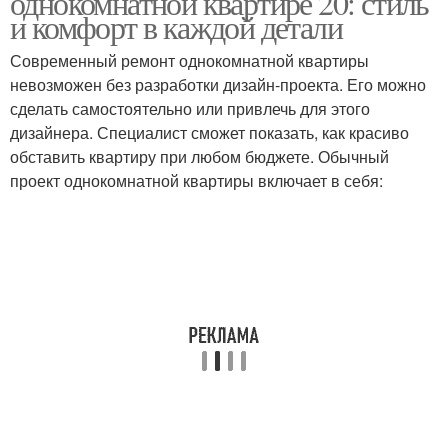
однокомнатной квартире 20: стиль
интерьера
и комфорт в каждой детали
Современный ремонт однокомнатной квартиры
Гамма для небольшой
невозможен без разработки дизайн-проекта. Его можно
Цветовые решения
квартиры
сделать самостоятельно или привлечь для этого
дизайнера. Специалист сможет показать, как красиво
обставить квартиру при любом бюджете. Обычный
проект однокомнатной квартиры включает в себя:
Советы по цветовому
Цветовая палитра
подбору
Картины под цветовую
гамму