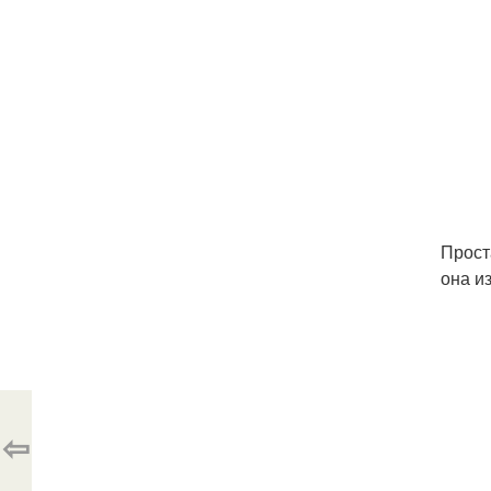
Прост
она и
⇦