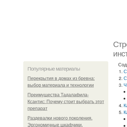
Стр
инс
Сод
Популярные материалы
С
С
Перекрытия в домах из бревна:
Ч
выбор материала и технологии
Преимущества Тадалафила-
Ксантис: Почему стоит выбрать этот
К
препарат
К
Раздевалки нового поколения.
Эргономичные шкафчики,