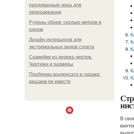
продуманные зоны для
переодевания
Рулоны обоев: сколько метров в
одном
К
Дизайн интерьеров для
К
экстремальных видов спорта
К
Скамейки из дерева чертеж.
Чертежи и размеры
К
Проблема конденсата в гараже:
К
решаем ее вместе
Стр
инс
В сво
винто
выпол