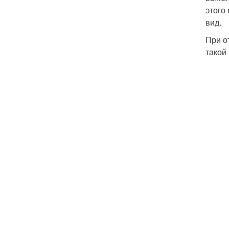
этого
вид.
При о
такой