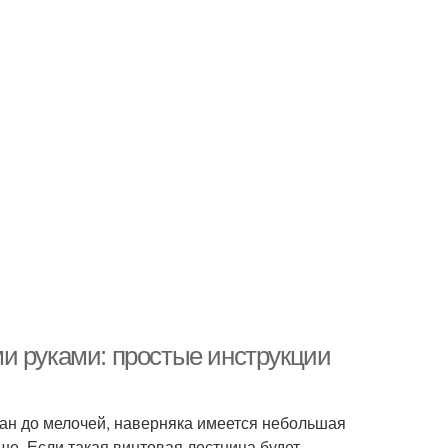
и руками: простые инструкции
ман до мелочей, наверняка имеется небольшая
ше. Если такая винтовая лестница будет