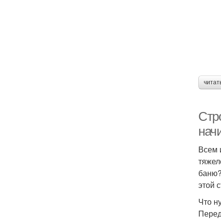
читат
Стр
нач
Всем 
тяжел
баню?
этой 
Что н
Перед