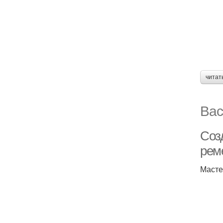
читат
Вас
Соз
рем
Масте