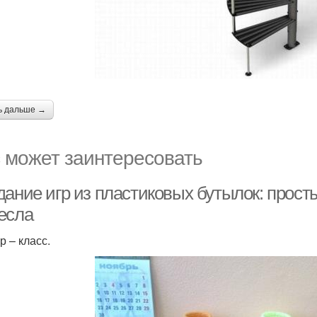
ь дальше →
 может заинтересовать
дание игр из пластиковых бутылок: прос
есла
р – класс.