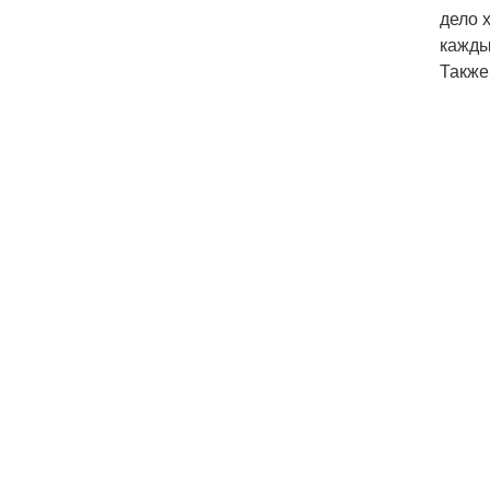
дело х
кажды
Также