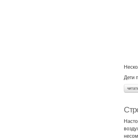
Неско
Дети 
читат
Стр
Насто
возду
несом