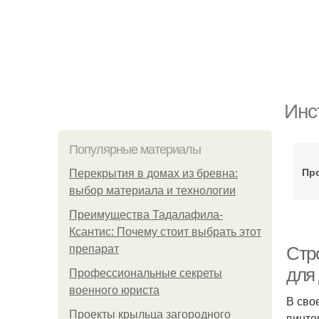
Инс
Популярные материалы
Пр
Перекрытия в домах из бревна:
выбор материала и технологии
Преимущества Тадалафила-
Ксантис: Почему стоит выбрать этот
препарат
Стр
для
Профессиональные секреты
военного юриста
В сво
Проекты крыльца загородного
винто