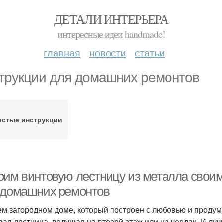
ДЕТАЛИ ИНТЕРЬЕРА
интересные идеи handmade!
главная
новости
статьи
трукции для домашних ремонтов
остые инструкции
оим винтовую лестницу из металла своим
 домашних ремонтов
ем загородном доме, который построен с любовью и проду
вая лестница, ведущая на второй этаж или на чердак. И луч