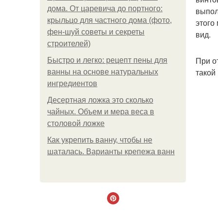
дома. От царевича до портного:
выпол
крыльцо для частного дома (фото,
этого
фен-шуй советы и секреты
вид.
строителей)
При о
Быстро и легко: рецепт пены для
такой
ванны на основе натуральных
ингредиентов
Десертная ложка это сколько
чайных. Объем и мера веса в
столовой ложке
Как укрепить ванну, чтобы не
шаталась. Варианты крепежа ванн