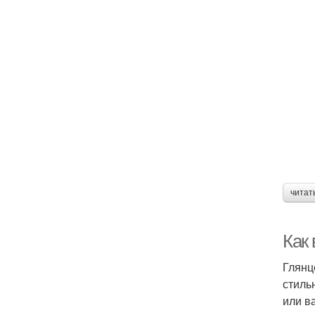
читат
Как
Глянц
стиль
или в