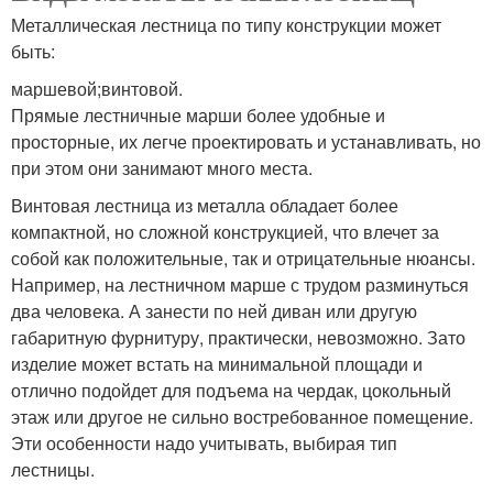
Металлическая лестница по типу конструкции может
Лестницы в частном
Лестницы в москве
быть:
доме
маршевой;винтовой.
Прямые лестничные марши более удобные и
просторные, их легче проектировать и устанавливать, но
Лестницы для дачного
Лестницы из бетона
при этом они занимают много места.
домика
Винтовая лестница из металла обладает более
компактной, но сложной конструкцией, что влечет за
собой как положительные, так и отрицательные нюансы.
Например, на лестничном марше с трудом разминуться
Лестница из бетона
Лестницы из дерева
два человека. А занести по ней диван или другую
габаритную фурнитуру, практически, невозможно. Зато
изделие может встать на минимальной площади и
отлично подойдет для подъема на чердак, цокольный
Лестница на второй
Лестница на чердак
этаж или другое не сильно востребованное помещение.
Эти особенности надо учитывать, выбирая тип
лестницы.