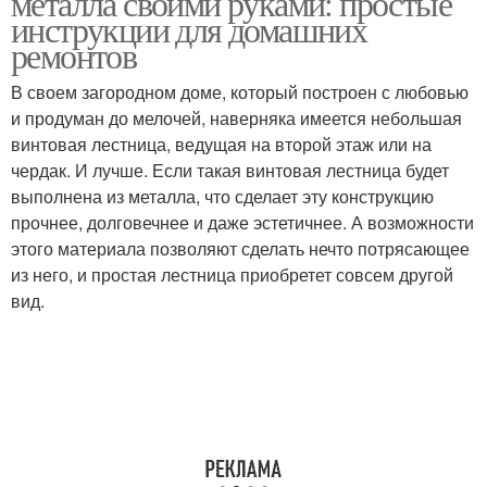
металла своими руками: простые
инструкции для домашних
ремонтов
Металлическая
В своем загородном доме, который построен с любовью
Спиральные лестницы
лестница
и продуман до мелочей, наверняка имеется небольшая
винтовая лестница, ведущая на второй этаж или на
чердак. И лучше. Если такая винтовая лестница будет
выполнена из металла, что сделает эту конструкцию
Круглая лестница
Круговая лестница
прочнее, долговечнее и даже эстетичнее. А возможности
этого материала позволяют сделать нечто потрясающее
из него, и простая лестница приобретет совсем другой
вид.
Модульная лестница
Лестницы на больцах
Лестницы с площадкой
Лестница на косоурах