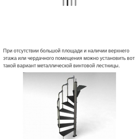
Лестницы из
Лестница из дерева
профильной трубы
При отсутствии большой площади и наличии верхнего
Винтовое сооружение
Полувинтовая лестница
этажа или чердачного помещения можно установить вот
такой вариант металлической винтовой лестницы.
Знакомство с
полувинтовой
Бюджетная лестница
лестницей
Лестницы для
Межэтажные лестницы
коттеджей